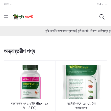
বাংলা
Taka
কৃষি মার্কেটে আপনাকে স্বাগতম | কৃষি মার্কেট - নিরাপদ ও বিশ্ব
অভ্যন্তরীণ পণ্য
বায়োম্যাক্স এম ১.২ ইসি (Biomax
অ্যান্টারিও (Ontario): জৈব
পণ্য যোগ করুন
পণ্য যোগ করুন
M 1.2 EC)
বালাইনাশক