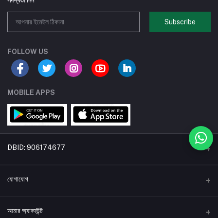
সদস্যতা নিন
Subscribe
FOLLOW US
MOBILE APPS
DBID: 906174677
একটি বিডিকৃষি উদ্যোগ
যোগাযোগ
*ঠিকানা:
আমার অ্যাকাউন্ট