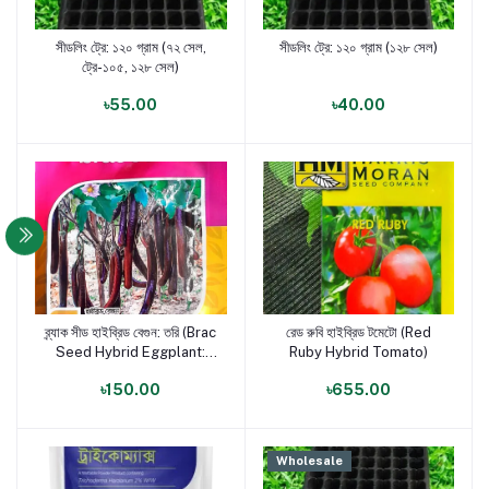
সীডলিং ট্রে: ১২০ গ্রাম (৭২ সেল,
সীডলিং ট্রে: ১২০ গ্রাম (১২৮ সেল)
পণ্য যোগ করুন
পণ্য যোগ করুন
ট্রে-১০৫, ১২৮ সেল)
৳55.00
৳40.00
ব্র্যাক সীড হাইব্রিড বেগুন: তরি (Brac
রেড রুবি হাইব্রিড টমেটো (Red
পণ্য যোগ করুন
পণ্য যোগ করুন
Seed Hybrid Eggplant:
Ruby Hybrid Tomato)
Tori)
৳150.00
৳655.00
Wholesale