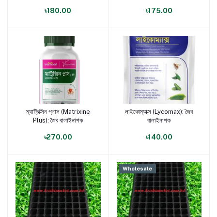
৳180.00
৳175.00
ম্যাট্রিক্সিন প্লাস (Matrixine
লাইকোম্যাক্স (Lycomax): জৈব
পণ্য যোগ করুন
পণ্য যোগ করুন
Plus): জৈব বালাইনাশক
বালাইনাশক
৳270.00
৳140.00
Wholesale