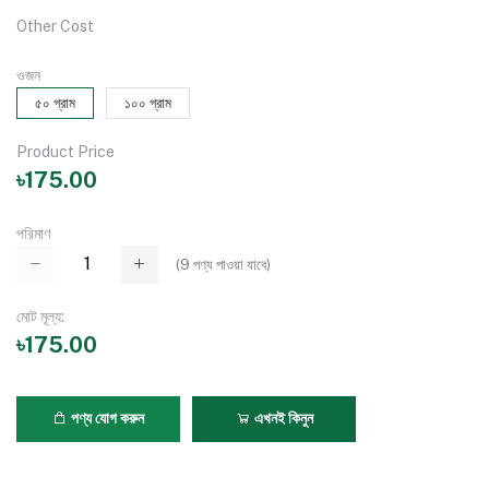
Other Cost
ওজন
৫০ গ্রাম
১০০ গ্রাম
Product Price
৳175.00
পরিমাণ
(
9
পণ্য পাওয়া যাবে)
মোট মূল্য:
৳175.00
পণ্য যোগ করুন
এখনই কিনুন