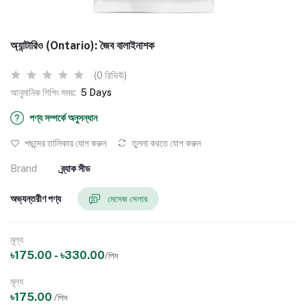
অ্যান্টারিও (Ontario): জৈব বালাইনাশক
(0 রিভিউ)
আনুমানিক শিপিং সময়:
5 Days
পণ্য সম্পর্কে অনুসন্ধান
পছন্দের তালিকায় যোগ করুন
তুলনা করতে যোগ করুন
Brand
ব্র্যাক সীড
অভ্যন্তরীণ পণ্য
মেসেজ সেলার
মূল্য
৳175.00 - ৳330.00
/পিস
মূল্য
৳175.00
/পিস