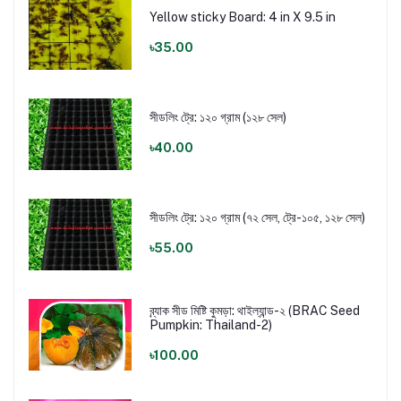
Yellow sticky Board: 4 in X 9.5 in
৳35.00
সীডলিং ট্রে: ১২০ গ্রাম (১২৮ সেল)
৳40.00
সীডলিং ট্রে: ১২০ গ্রাম (৭২ সেল, ট্রে-১০৫, ১২৮ সেল)
৳55.00
ব্র্যাক সীড মিষ্টি কুমড়া: থাইল্যান্ড-২ (BRAC Seed
Pumpkin: Thailand-2)
৳100.00