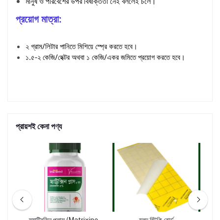
মানুষ ও পরিবেশের উপর বিষাক্ততা নেই বললেই চলে।
প্রয়োগ মাত্রা:
২ গ্রাম/লিটার পানিতে মিশিয়ে স্প্রে করতে হবে।
১.৫-২ কেজি/হেক্টর অথবা ১ কেজি/একর জমিতে প্রয়োগ করতে হবে।
প্রায়শই কেনা পণ্য
omax
ম্যাট্রিক্সিন প্লাস (Matrixine
হলুদ স্টিকি বোর্ড
লা