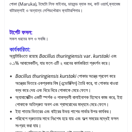
পোকা (Maruka), টমেটো লিফ মাইনার, ডায়মন্ড ব্যাক মথ, কাট ওয়ার্ম,ক্যাবেজ
বাটারফ্লাই ও অন্যান্য লেপিডপ্টেরান ক্যাটারপিলার।
টার্গেট ফসল:
সকল ধরনের ফল ও সবজি।
কার্যকারিতা:
অ্যান্টারিওতে রয়েছে
Bacillus thuringiensis
var.
kurstaki
এবং
০.১% আবামেকটিন, যার ফলে এটি ২ ধরনের কার্যকরিতা প্রদর্শন করে।
Bacillus thuringiensis
kurstaki
পোকার অন্ত্রে প্রবেশ করে
অন্ত্রের ভিতরে একপ্রকার বিষ (এন্ডোটক্সিন) তৈরি করে, যা পোকার খাওয়া
বন্ধ করে দেয় এবং ধিরে ধিরে পোকাকে মেরে ফেলে।
অ্যাবামেক্টিন একটি স্পর্শক ও পাকস্থলী বালাইনাশক হিসেবে কাজ করে, ইহা
পোকাকে অতিদ্রুত অবশ এবং শ্বাসরোধের মাধ্যমে মেরে ফেলে।
ইহা পাতার ভিতরের এবং বাইরের উভয় পাশের লার্ভার উপর কার্যকর।
পরিবেশে দ্রুততার সাথে নিঃশেষ হয়ে যায় এবং অল্প সময়ের মদ্ধেই ফসল
সংগ্রহ করা যায়।