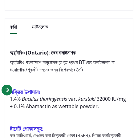
বর্ণনা
ডাউনলোড
অ্যান্টারিও (Ontario): জৈব বালাইনাশক
অ্যান্টারিও বাংলাদেশে অনুমোদনপ্রাপ্ত প্রথম BT জৈব বালাইনাশক যা
শুয়োপোকা/শূককীট দমনের জন্য বিশেষভাবে তৈরি।
সক্রিয় উপাদানঃ
1.4%
Bacillus thuringiensis
var.
kurstaki
32000 IU/mg
+ 0.1% Abamactin as wettable powder.
টার্গেট পোকাসমুহ:
ফল আর্মিওয়ার্ম, বেগুনের ডগা ছিদ্রকারী পোকা (
BSFB)
,
শিমের ফলছিদ্রকারী