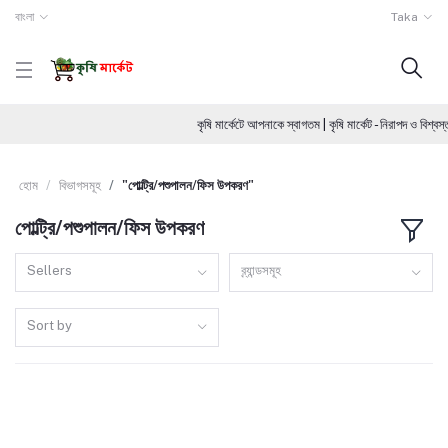
বাংলা
Taka
কৃষি মার্কেটে আপনাকে স্বাগতম | কৃষি মার্কেট - নিরাপদ ও বি
হোম
বিভাগসমূহ
"পোল্ট্রি/পশুপালন/ফিস উপকরণ"
পোল্ট্রি/পশুপালন/ফিস উপকরণ
Sellers
ব্র্যান্ডসমূহ
Sort by