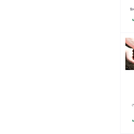
প
ডি
D
প
গ