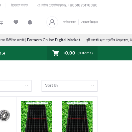
হেল্পলাইন (হোয়াটসঅ্যাপ):
+8801870178888
ন
বিক্রেতা লগইন
লগইন করুন
ক্রেতা নিবন্ধন
কেট | Farmers Online Digital Market
কৃষি মার্কেট হলো স্থানীয় উদ্যোক্তা, উৎপাদক, ভোক্তা, আমদানিক
৳0.00
ale
(
0
Items)
Sort by