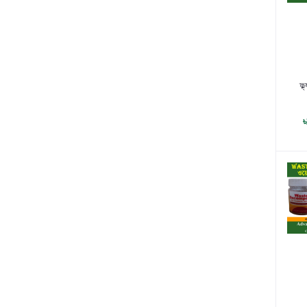
প
ফ্
সম