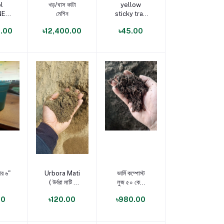
করুন
পণ্য যোগ করুন
পণ্য যোগ করুন
l
খড়/ঘাস কাটা
yellow
NE
মেশিন
sticky trap
P
Test
0.00
৳12,400.00
৳45.00
করুন
পণ্য যোগ করুন
পণ্য যোগ করুন
টার ৬"
Urbora Mati
ভার্মি কম্পোস্ট
( উর্বরা মাটি )
লুজ ৫০ কেজি
5kg Pack
প্যাক
00
৳120.00
৳980.00