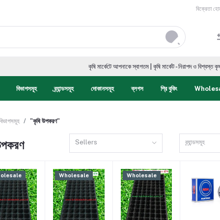
বিক্রেতা হো
কৃষি মার্কেটে আপনাকে স্বাগতম | কৃষি মার্কেট - নিরাপদ ও বিশ্বস্ত কৃষকের ডিজিটাল মার্
বিভাগসমূহ
ব্র্যান্ডসমূহ
দোকানসমূহ
ব্লগস
প্রি বুকিং
Wholes
বিভাগসমূহ
"কৃষি উপকরণ"
 উপকরণ
Sellers
ব্র্যান্ডসমূহ
olesale
Wholesale
Wholesale