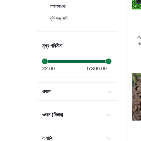
বালাইনাশক
কৃষি যন্ত্রপাতি
প
সী
গ্
মূল্য পরিসীমা
22.00
17800.00
ওজন
ওজন (লিটার)
মালচিং