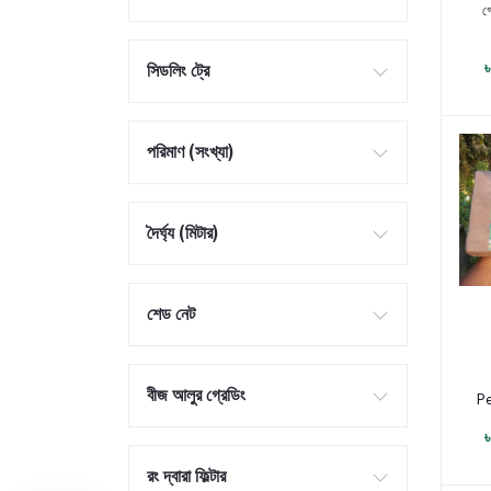
প
গ
সিডলিং ট্রে
পরিমাণ (সংখ্যা)
দৈর্ঘ্য (মিটার)
শেড নেট
প
বীজ আলুর গ্রেডিং
Pe
B
রং দ্বারা ফিল্টার