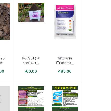
করুন
পণ্য যোগ করুন
পণ্য যোগ করুন
া 25
Pot Soil ( পট
ট্রাইকোম্যাক্স
যাক
সয়েল ) ১ কেজি
(Trichomax):
প্যাক
জৈব বালাইনাশক
00
৳60.00
৳185.00