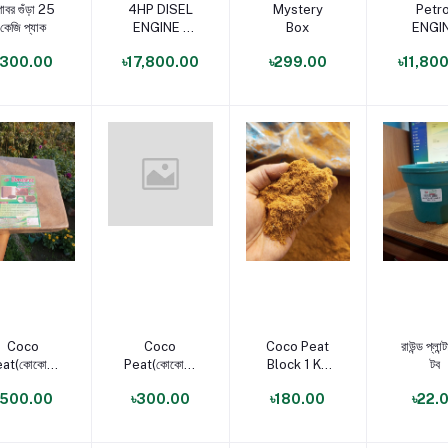
ণ্য যোগ করুন
পণ্য যোগ করুন
পণ্য যোগ করুন
পণ্য যোগ 
োবর গুঁড়া 25
4HP DISEL
Mystery
Petro
কেজি প্যাক
ENGINE -
Box
ENGI
CD
PUM
৳300.00
৳17,800.00
৳299.00
৳11,80
ORIGINAL
ণ্য যোগ করুন
পণ্য যোগ করুন
পণ্য যোগ করুন
পণ্য যোগ 
Coco
Coco
Coco Peat
রাউন্ড প্লান্
at(কোকোপিট)
Peat(কোকোপিট)
Block 1 Kg
টব
lock 4 kg
Block 2 kg
Pack
৳500.00
৳300.00
৳180.00
৳22.
size
size