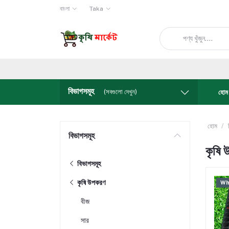
বাংলা
Taka
বিভাগসমূহ
(সবগুলো দেখুন)
হোম
হোম
বিভাগসমূহ
কৃষি
বিভাগসমূহ
কৃষি উপকরণ
Wh
বীজ
সার