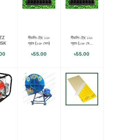
করুন
পণ্য যোগ করুন
পণ্য যোগ করুন
ZZ
সীডলিং ট্রে: ১২০
সীডলিং ট্রে: ১২০
 NSK
গ্রাম (১২৮ সেল)
গ্রাম (১২৮ সেল)
Partial
00
৳55.00
৳55.00