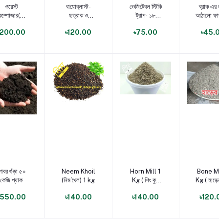
ণ্য যোগ করুন
পণ্য যোগ করুন
পণ্য যোগ করুন
পণ্য যোগ 
ওয়েস্ট
বায়োব্লাস্ট-
ভেজিটেবল স্টিকি
ব্রাক এর 
কম্পোজার(Waste
ছত্রাক ও
ট্রাপ- ১৮
আঠালো ফা
ecomposer)
ব্যাকটেরিয়া
ইঞ্চি*৮.৫ ইঞ্চি
ইঞ্চি*৪ ই
৳200.00
৳120.00
৳75.00
৳45.
দমনের অব্যার্থ
জৈব বালাইনাশক
ণ্য যোগ করুন
পণ্য যোগ করুন
পণ্য যোগ করুন
পণ্য যোগ 
োবর গুঁড়া ৫০
Neem Khoil
Horn Mill 1
Bone Mi
কেজি প্যাক
(নিম খৈল) 1 kg
Kg ( শিং কুচি
Kg ( হাড়ের
গুঁড়া )
)
৳550.00
৳140.00
৳140.00
৳120.