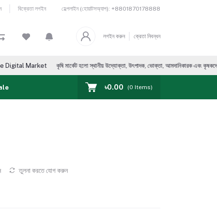
হেল্পলাইন (হোয়াটসঅ্যাপ):
+8801870178888
ন
বিক্রেতা লগইন
লগইন করুন
ক্রেতা নিবন্ধন
et
কৃষি মার্কেট হলো স্থানীয় উদ্যোক্তা, উৎপাদক, ভোক্তা, আমদানিকারক এবং কৃষকদের পণ্য ক্রয় ও বিক্র
৳0.00
ale
(
0
Items)
ন
তুলনা করতে যোগ করুন