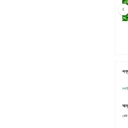
y Board: 4 in X 9.5 in
সীডলিং ট্রে: ১২০ গ্রাম (৭২ সেল)
৳35.00
৳40.00
পণ্য
লগই
অন্
কেউ 