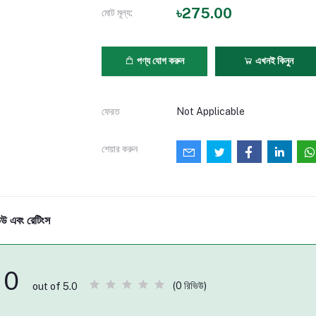
৳275.00
মোট মূল্য:
পণ্য যোগ করুন
এখনই কিনুন
ফেরত
Not Applicable
শেয়ার করুন
িউ এবং রেটিংস
0
(0 রিভিউ)
out of 5.0