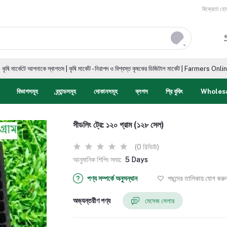
বিক্রেতা হো
কে স্বাগতম | কৃষি মার্কেট - নিরাপদ ও বিশ্বস্ত কৃষকের ডিজিটাল মার্কেট | Farmers Online Digital Mark
বিভাগসমূহ
ব্র্যান্ডসমূহ
দোকানসমূহ
ব্লগস
প্রি বুকিং
Wholes
সীডলিং ট্রে: ১২০ গ্রাম (১২৮ সেল)
(0 রিভিউ)
আনুমানিক শিপিং সময়:
5 Days
পণ্য সম্পর্কে অনুসন্ধান
পছন্দের তালিকায় যোগ করু
অভ্যন্তরীণ পণ্য
মেসেজ সেলার