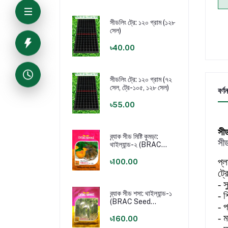
সীডলিং ট্রে: ১২০ গ্রাম (১২৮
সেল)
৳40.00
সীডলিং ট্রে: ১২০ গ্রাম (৭২
সেল, ট্রে-১০৫, ১২৮ সেল)
বর্ণন
৳55.00
সী
ব্র্যাক সীড মিষ্টি কুমড়া:
সীড
থাইল্যান্ড-২ (BRAC
Seed Pumpkin:
প্ল
Thailand-2)
৳100.00
ট্র
‌‌‌‌-
স
ব্র্যাক সীড শসা: থাইল্যান্ড-১
-
শ
(BRAC Seed
-
প
Cucumber:
-
ম
Thailand-1)
৳160.00