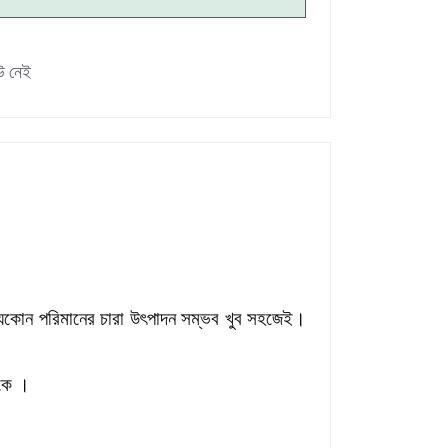
উ নেই
 ও যেকোন পরিমানের চারা উৎপাদন সম্ভব খুব সহজেই।
াকে ।