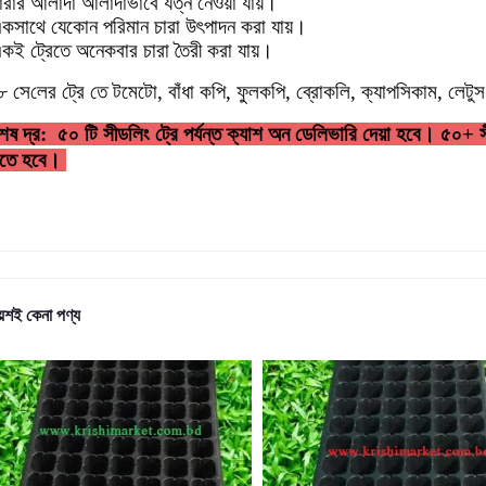
ারার আলাদা আলাদাভাবে যত্ন নেওয়া যায়।
কসাথে যেকোন পরিমান চারা উৎপাদন করা যায়।
কই ট্রেতে অনেকবার চারা তৈরী করা যায়।
৮ সে
লের ট্রে তে
টমেটো
,
বাঁধা কপি
,
ফুলকপি
,
ব্রোকলি
,
ক্যাপসিকাম
,
লেটুস
েষ দ্র: ৫০ টি সীডলিং ট্রে পর্যন্ত ক্যাশ অন ডেলিভারি দেয়া হবে। ৫০+ সীড
তে হবে।
ায়শই কেনা পণ্য