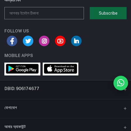
সদস্যতা নিন
Subscribe
FOLLOW US
MOBILE APPS
DBID: 906174677
একটি বিডিকৃষি উদ্যোগ
যোগাযোগ
*ঠিকানা:
আমার অ্যাকাউন্ট