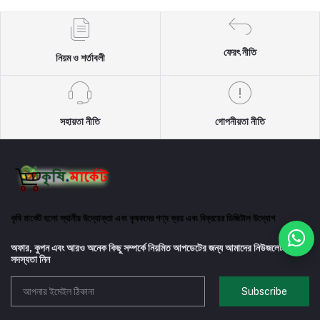
ফেরৎ নীতি
নিয়ম ও শর্তাবলী
সহায়তা নীতি
গোপনীয়তা নীতি
কৃষি মার্কেট হলো স্থানীয় উদ্যোক্তা এবং কৃষকদের পণ্য ক্রয় এবং বিক্রয়ের ডিজিটাল উদ্যোগ
অফার, কুপন এবং আরও অনেক কিছু সম্পর্কে নিয়মিত আপডেটের জন্য আমাদের নিউজলেটারে
সদস্যতা নিন
Subscribe