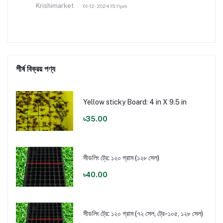
Krishimarket
01-12-2024 15:11pm
শীর্ষ বিক্রয় পণ্য
Yellow sticky Board: 4 in X 9.5 in
৳35.00
সীডলিং ট্রে: ১২০ গ্রাম (১২৮ সেল)
৳40.00
সীডলিং ট্রে: ১২০ গ্রাম (৭২ সেল, ট্রে-১০৫, ১২৮ সেল)