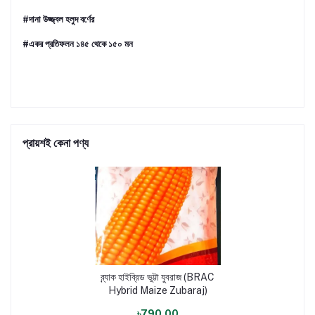
#দানা উজ্জ্বল হলুদ বর্ণের
#একর প্রতিফলন ১৪৫ থেকে ১৫০ মন
প্রায়শই কেনা পণ্য
ব্র্যাক হাইব্রিড ভুট্টা যুবরাজ (BRAC
Hybrid Maize Zubaraj)
৳790.00