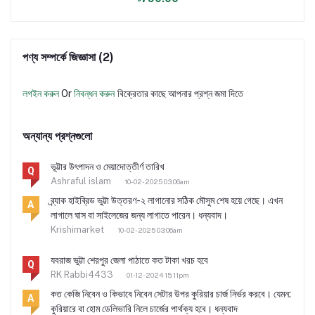
পণ্য সম্পর্কে জিজ্ঞাসা (2)
লগইন করুন
Or
নিবন্ধন করুন
বিক্রেতার কাছে আপনার প্রশ্ন জমা দিতে
অন্যান্য প্রশ্নগুলো
ভূট্টার উৎপাদন ও মেয়াদোত্তীর্ণ তারিখ
Q
Ashraful islam
10-02-2025 03:06am
ব্র্যাক হাইব্রিড ভুট্টা উত্তরণ-২ লাগানোর সঠিক মৌসুম শেষ হয়ে গেছে। এখন
A
লাগালে ঘাস বা সাইলেজের জন্য লাগাতে পারেন। ধন্যবাদ।
Krishimarket
10-02-2025 03:06am
যবরাজ ভুট্টা শেরপুর জেলা পাঠাতে কত টাকা খরচ হবে
Q
RK Rabbi4433
01-12-2024 15:11pm
কত কেজি নিবেন ও কিভাবে নিবেন সেটার উপর কুরিয়ার চার্জ নির্ভর করবে। যেমন:
A
কুরিয়ারে বা হোম ডেলিভারি নিলে চার্জের পার্থক্য হবে। ধন্যবাদ