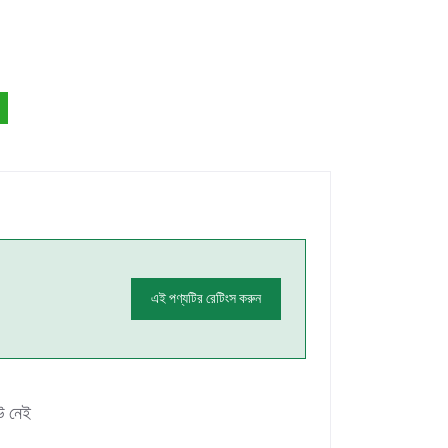
এই পণ্যটির রেটিংস করুন
উ নেই