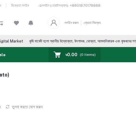
হেল্পলাইন (হোয়াটসঅ্যাপ):
+8801870178888
ন
বিক্রেতা লগইন
লগইন করুন
ক্রেতা নিবন্ধন
কৃষি মার্কেট হলো স্থানীয় উদ্যোক্তা, উৎপাদক, ভোক্তা, আমদানিকারক এবং কৃষকদের পণ্য ক্রয় ও বিক্রয়ের ডিজ
৳0.00
ale
(
0
Items)
mato)
ন
তুলনা করতে যোগ করুন