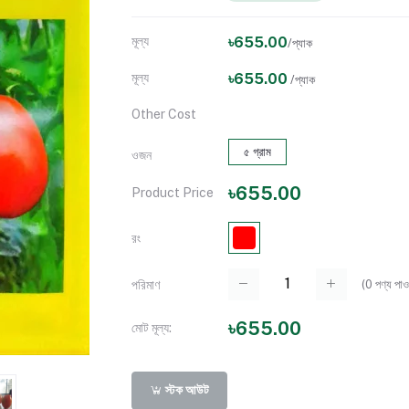
মূল্য
৳655.00
/প্যাক
মূল্য
৳655.00
/প্যাক
Other Cost
৫ গ্রাম
ওজন
৳655.00
Product Price
রং
(
0
পণ্য পাওয
পরিমাণ
৳655.00
মোট মূল্য:
স্টক আউট