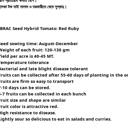
োগ প্রতিরোধ ক্ষমতা বেশি।
ালকা টক তাই সালাদ ও তরকারীতে খেতে সুস্বাদু।
BRAC Seed Hybrid Tomato: Red Ruby
Seed sowing time: August-December
Weight of each fruit: 120-130 gm
Yield per acre is 40-45 MT.
Temperature tolerance
Bacterial and late blight disease tolerant
Fruits can be collected after 55-60 days of planting in the or
Fruits are firm so easy to transport
7-10 days can be stored.
5-7 fruits can be collected in each bunch
Fruit size and shape are similar
Fruit color is attractive red.
High resistance to disease.
Lightly sour so delicious to eat in salads and curries.