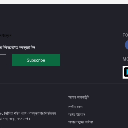
FO
টাল উদ্যোগ
র নিউজলেটারে সদস্যতা নিন
MO
Subscribe
আমার অ্যাকাউন্ট
লগইন করুন
৮, ঠনঠনিয়া দক্ষিণ পাড়া (শামসুন্নাহার ক্লিনিকের
অর্ডার ইতিহাস
ড়া সদর, বগুড়া, বাংলাদেশ।
আমার পছন্দের তালিকা