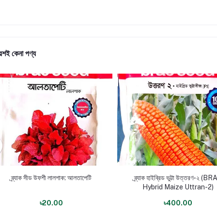
ায়শই কেনা পণ্য
ব্র্যাক সীড উফশী লালশাক: আলতাপেটি
ব্র্যাক হাইব্রিড ভুট্টা উত্তরণ-২ (B
Hybrid Maize Uttran-2)
৳20.00
৳400.00