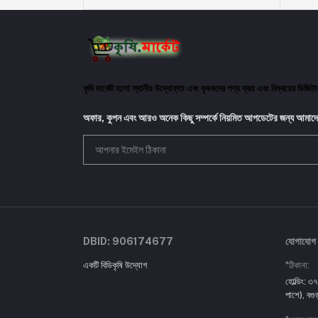
কৃষি মার্কেট হলো স্থানীয় উদ্যোক্তা এবং কৃষকদের পণ্য ক্রয় এবং বিক্রয়ের ডিজি
অফার, কুপন এবং আরও অনেক কিছু সম্পর্কে নিয়মিত আপডেটের জন্য আমাদে
DBID: 906174677
যোগাযোগ
একটি বিডিকৃষি উদ্যোগ
*ঠিকানা:
হোল্ডিং: ৩৭
পাশে), বগু