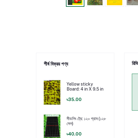
রিভ
শীর্ষ বিক্রয় পণ্য
Yellow sticky
Board: 4 in X 9.5 in
৳35.00
সীডলিং ট্রে: ১২০ গ্রাম (১২৮
সেল)
৳40.00