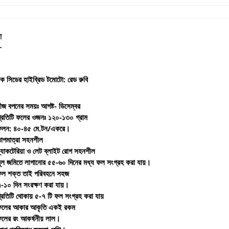
া
যাক সিডের হাইব্রিড টমোটো: রেড রুবি
ীজ বপনের সময়ঃ আগষ্ট- ডিসেম্বর
্রতিটি ফলের ওজনঃ ১২০-১৩০ গ্রাম
লন: ৪০-৪৫ মে.টন/একরে।
াপমাত্রা সহনশীল
্যাকটেরিয়া ও লেট ব্লাইট রোগ সহনশীল
ূল জমিতে লাগানোর ৫৫-৬০ দিনের মধ্য ফল সংগ্রহ করা যায়।
ল শক্ত তাই পরিবহনে সহজ
-১০ দিন সংরক্ষণ করা যায়।
্রতিটি থোকায় ৫-৭ টি ফল সংগ্রহ করা যায়
লের আকার আকৃতি একই রকম
লের রং আকর্ষনীয় লাল।