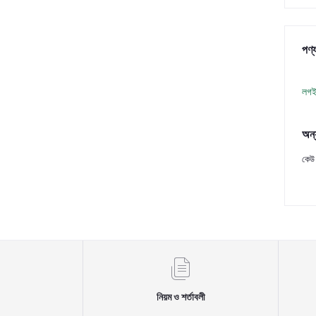
পণ্য
লগই
অন্
কেউ 
নিয়ম ও শর্তাবলী