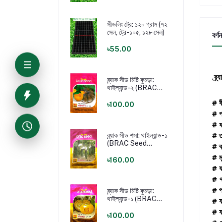
সীডলিং ট্রে: ১২০ গ্রাম (৭২
সেল, ট্রে-১০৫, ১২৮ সেল)
বর্ণন
৳55.00
ব্র্
ব্র্যাক সীড মিষ্টি কুমড়া:
থাইল্যান্ড-২ (BRAC
Seed Pumpkin:
# ব
Thailand-2)
৳100.00
# প
# ফ
# ত
ব্র্যাক সীড শসা: থাইল্যান্ড-১
(BRAC Seed
# ব
Cucumber:
# ম
Thailand-1)
৳160.00
# ফ
# ৭
# প
ব্র্যাক সীড মিষ্টি কুমড়া:
থাইল্যান্ড-১ (BRAC
# ফ
Seed Pumpkin:
# ফ
Thailand-1)
৳100.00