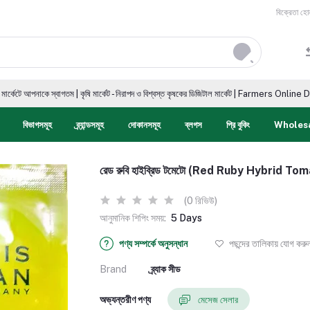
বিক্রেতা হো
াগতম | কৃষি মার্কেট - নিরাপদ ও বিশ্বস্ত কৃষকের ডিজিটাল মার্কেট | Farmers Online Digital Market
বিভাগসমূহ
ব্র্যান্ডসমূহ
দোকানসমূহ
ব্লগস
প্রি বুকিং
Wholes
রেড রুবি হাইব্রিড টমেটো (Red Ruby Hybrid To
(0 রিভিউ)
আনুমানিক শিপিং সময়:
5 Days
পণ্য সম্পর্কে অনুসন্ধান
পছন্দের তালিকায় যোগ করু
Brand
ব্র্যাক সীড
অভ্যন্তরীণ পণ্য
মেসেজ সেলার