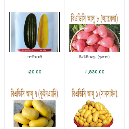
চরমানিক বাঙ্গি
বিএডিসি আলু৮ (ল্যাবেলা)
পণ্য যোগ করুন
পণ্য যোগ করুন
৳20.00
৳1,830.00