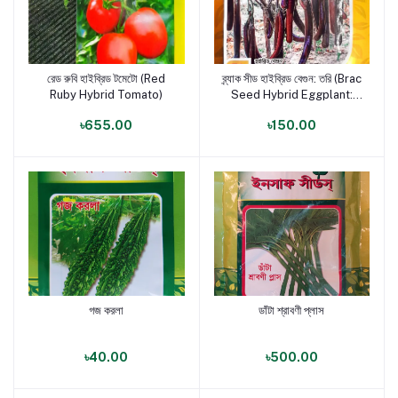
রেড রুবি হাইব্রিড টমেটো (Red
ব্র্যাক সীড হাইব্রিড বেগুন: তরি (Brac
পণ্য যোগ করুন
পণ্য যোগ করুন
Ruby Hybrid Tomato)
Seed Hybrid Eggplant:
Tori)
৳655.00
৳150.00
গজ করলা
ডাঁটা শ্রাবণী প্লাস
পণ্য যোগ করুন
পণ্য যোগ করুন
৳40.00
৳500.00