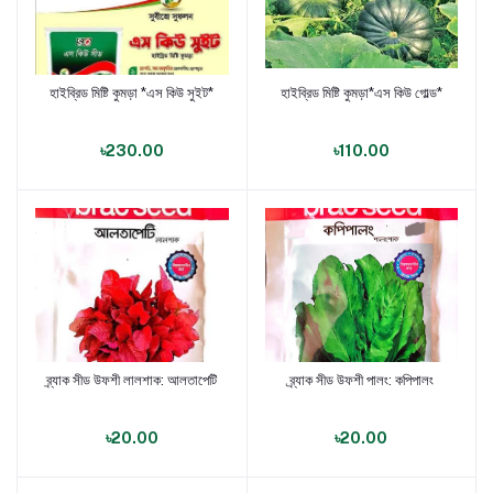
হাইব্রিড মিষ্টি কুমড়া *এস কিউ সুইট*
হাইব্রিড মিষ্টি কুমড়া*এস কিউ গোল্ড*
পণ্য যোগ করুন
পণ্য যোগ করুন
৳230.00
৳110.00
ব্র্যাক সীড উফশী লালশাক: আলতাপেটি
ব্র্যাক সীড উফশী পালং: কপিপালং
পণ্য যোগ করুন
পণ্য যোগ করুন
৳20.00
৳20.00