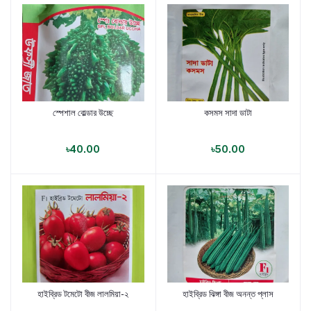
স্পেশাল বোল্ডার উচ্ছে
কসমস সাদা ডাটা
পণ্য যোগ করুন
পণ্য যোগ করুন
৳40.00
৳50.00
হাইব্রিড টমেটো বীজ লালমিয়া-২
হাইব্রিড ঝিঙ্গা বীজ অনন্ত প্লাস
পণ্য যোগ করুন
পণ্য যোগ করুন