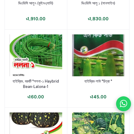
বিএডিসি আলু৭ (কুইনএ্যানি)
বিএডিসি আলু ১ (সানসাইন)
পণ্য যোগ করুন
পণ্য যোগ করুন
৳1,910.00
৳1,830.00
হাইব্রিড, বরবটি *ললনা-১ Haybrid
হাইব্রিড লাউ *চিত্রা *
পণ্য যোগ করুন
পণ্য যোগ করুন
Bean-Lalona-1
৳160.00
৳145.00