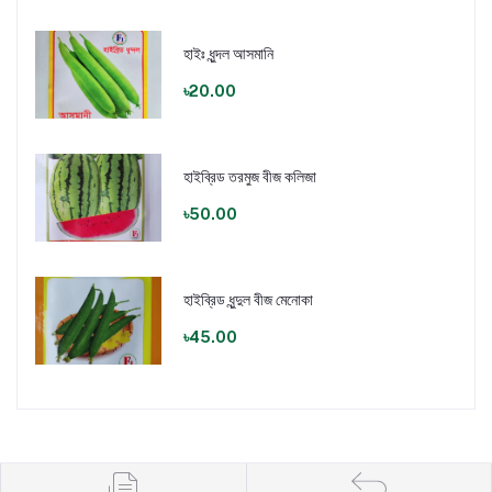
হাইঃ ধুন্দল আসমানি
৳20.00
হাইব্রিড তরমুজ বীজ কলিজা
৳50.00
হাইব্রিড ধুন্দুল বীজ মেনোকা
৳45.00