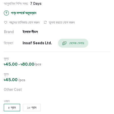
আনুমানিক শিপিং সময়:
7 Days
পণ্য সম্পর্কে অনুসন্ধান
পছন্দের তালিকায় যোগ করুন
তুলনা করতে যোগ করুন
Brand
ইনসাফ সীডস
বিক্ৰেতা
Insaf Seeds Ltd.
মেসেজ সেলার
মূল্য
৳45.00 - ৳80.00
/pcs
মূল্য
৳45.00
/pcs
Other Cost
ওজন
৫ গ্রাম
১০ গ্রাম