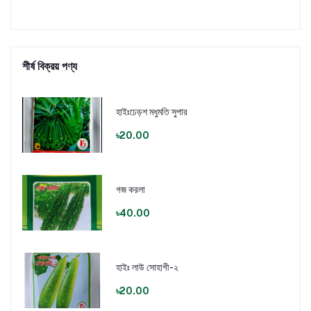
শীর্ষ বিক্রয় পণ্য
হাইঃঢেড়শ মধুমতি সুপার
৳20.00
গজ করলা
৳40.00
হাইঃ লাউ সোহাগী-২
৳20.00