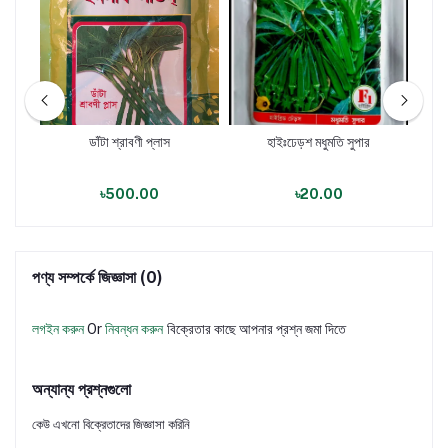
লাস
ডাঁটা শ্রাবণী প্লাস
হাইঃঢেড়শ মধুমতি সুপার
হা
৳500.00
৳20.00
পণ্য সম্পর্কে জিজ্ঞাসা (0)
লগইন করুন
Or
নিবন্ধন করুন
বিক্রেতার কাছে আপনার প্রশ্ন জমা দিতে
অন্যান্য প্রশ্নগুলো
কেউ এখনো বিক্রেতাদের জিজ্ঞাসা করিনি