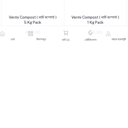
Vermi Compost ( ভার্মি কম্পোস্ট )
Vermi Compost ( ভার্মি কম্পোস্ট )
পণ্য যোগ করুন
পণ্য যোগ করুন
5 Kg Pack
1 Kg Pack
৳160.00
৳50.00
হোম
বিভাগসমূহ
আমার অ্যাকাউন্ট
কার্ট (
0
)
নোটিফিকেশন
More
ফেরৎ নীতি
নিয়ম ও শর্তাবলী
সহায়তা নীতি
গোপনীয়তা নীতি