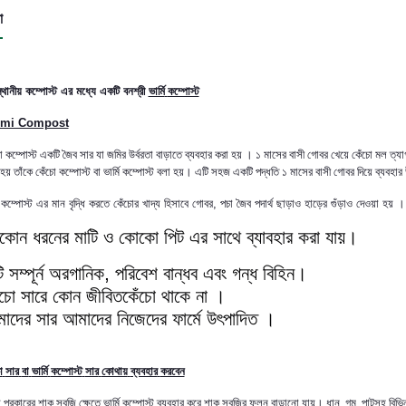
া
স্থানীয় কম্পোস্ট
এর মধ্যে একটি
বনশ্রী
ভার্মি
কম্পোস্ট
rmi Compost
ো
কম্পোস্ট
একটি
জৈব
সার
যা
জমির
উর্বরতা
বাড়াতে
ব্যবহার
করা
হয়
।
১
মাসের
বাসী
গোবর
খেয়ে
কেঁচো
মল
ত্যা
হয়
তাঁকে
কেঁচো
কম্পোস্ট
বা
ভার্মি
কম্পোস্ট
বলা
হয়।
এটি
সহজ
একটি
পদ্ধতি
১
মাসের
বাসী
গোবর
দিয়ে
ব্যবহার
কম্পোস্ট
এর মান বৃদ্ধি
করতে
কেঁচোর খাদ্য হিসাবে গোবর, পচা জৈব পদার্থ ছাড়াও হাড়ের গুঁড়াও দেওয়া হয় ।
েকোন
ধরনের
মাটি
ও
কোকো
পিট
এর
সাথে
ব্যাবহার
করা
যায়।
ি
সম্পূর্ন
অরগানিক
,
পরিবেশ
বান্ধব
এবং
গন্ধ
বিহিন।
ঁচো
সারে
কোন
জীবিতকেঁচো
থাকে
না
।
াদের
সার
আমাদের
নিজেদের
ফার্মে
উৎপাদিত ।
ো
সার
বা
ভার্মি
কম্পোস্ট
সার
কোথায়
ব্যবহার
করবেন
ল
প্রকারের
শাক
সবজি
ক্ষেতে
ভার্মি
কম্পোস্ট
ব্যবহার
করে
শাক
সবজির
ফলন
বাড়ানো
যায়।
ধান
,
গম
,
পাটসহ
বিভি