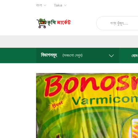
বাংলা
Taka
বিভাগসমূহ
(সবগুলো দেখুন)
হোম