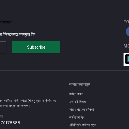
FO
টাল উদ্যোগ
র নিউজলেটারে সদস্যতা নিন
MO
Subscribe
আমার অ্যাকাউন্ট
লগইন করুন
৮, ঠনঠনিয়া দক্ষিণ পাড়া (শামসুন্নাহার ক্লিনিকের
অর্ডার ইতিহাস
ড়া সদর, বগুড়া, বাংলাদেশ।
আমার পছন্দের তালিকা
বার
অর্ডার ট্র্যাকিং
870178888
এফিলিয়েট পার্টনার হোন