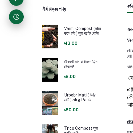
বর্ণন
শীর্ষ বিক্রয় পণ্য
Varmi Compost (ভার্মি
শীর্ষ
কম্পোস্ট ) লুজ প্রতি কেজি
Ve
৳13.00
কেঁচ
তৈরি
টেবলেট সার বা সিলভামিক্স
টেবলেট
ভার্মি
য
৳8.00
এট
Urbobr Mati ( উর্বরা
কে
মাটি ) 5kg Pack
আম
৳80.00
কেঁচ
Trico Compost লুজ
সক