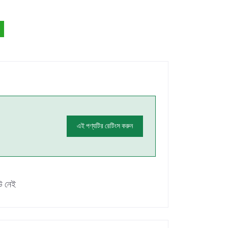
এই পণ্যটির রেটিংস করুন
উ নেই