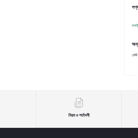
পণ্য
লগই
অন্
কেউ 
নিয়ম ও শর্তাবলী