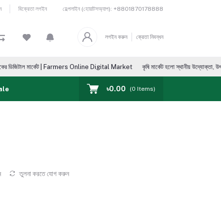
হেল্পলাইন (হোয়াটসঅ্যাপ):
+8801870178888
ন
বিক্রেতা লগইন
লগইন করুন
ক্রেতা নিবন্ধন
 মার্কেট | Farmers Online Digital Market
কৃষি মার্কেট হলো স্থানীয় উদ্যোক্তা, উৎপাদক, ভোক্তা, আম
৳0.00
ale
(
0
Items)
ন
তুলনা করতে যোগ করুন