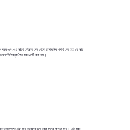
গ
করে
এবং
এর
সাথে
কেঁচোর
দেহ
থেকে
রাসায়নিক
পদার্থ
বের
হয়ে
যে
সার
উপযোগী
উৎকৃষ্ট
জৈব
সার
তৈরি
করা
হয়।
ন্ন
ফলবাগানে
এই
সার
ব্যবহার
করে
ভাল
ফলন
পাওয়া
যায়।
এই
সার