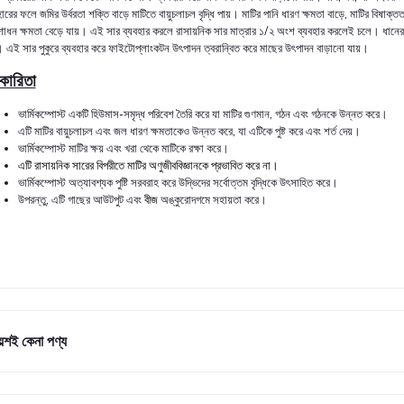
হারের
ফলে
জমির
উর্বরতা
শক্তি
বাড়ে
মাটিতে
বায়ুচলাচল
বৃদ্ধি
পায়।
মাটির
পানি
ধারণ
ক্ষমতা
বাড়ে
,
মাটির
বিষাক্তত
শোধন
ক্ষমতা
বেড়ে
যায়।
এই
সার
ব্যবহার
করলে
রাসায়নিক
সার
মাত্রার
১
/
২
অংশ
ব্যবহার
করলেই
চলে।
ধানের
।
এই
সার
পুকুরে
ব্যবহার
করে
ফাইটোপ্লাংকটন
উৎপাদন
ত্বরান্বিত
করে
মাছের
উৎপাদন
বাড়ানো
যায়।
কারিতা
ভার্মিকম্পোস্ট
একটি
হিউমাস
-
সমৃদ্ধ
পরিবেশ
তৈরি
করে
যা
মাটির
গুণমান
,
গঠন
এবং
গঠনকে
উন্নত
করে।
এটি
মাটির
বায়ুচলাচল
এবং
জল
ধারণ
ক্ষমতাকেও
উন্নত
করে
,
যা
এটিকে
পুষ্ট
করে
এবং
শর্ত
দেয়।
ভার্মিকম্পোস্ট
মাটির
ক্ষয়
এবং
খরা
থেকে
মাটিকে
রক্ষা
করে।
এটি
রাসায়নিক
সারের
বিপরীতে
মাটির
অণুজীববিজ্ঞানকে
প্রভাবিত
করে
না।
ভার্মিকম্পোস্ট
অত্যাবশ্যক
পুষ্টি
সরবরাহ
করে
উদ্ভিদের
সর্বোত্তম
বৃদ্ধিকে
উৎসাহিত
করে।
উপরন্তু
,
এটি
গাছের
আউটপুট
এবং
বীজ
অঙ্কুরোদগমে
সহায়তা
করে।
ায়শই কেনা পণ্য