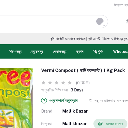
বিক্রেতা হো
কৃষি মার্কেটে আপনাকে স্বাগতম | কৃষি মার্কেট - নিরাপদ ও বিশ্বস্ত কৃষকের ডিজিটাল
বিভাগসমূহ
ব্র্যান্ডসমূহ
দোকানসমূহ
ব্লগস
প্রি বুকিং
Wholes
Vermi Compost ( ভার্মি কম্পোস্ট ) 1 Kg Pack
(0 রিভিউ)
আনুমানিক শিপিং সময়:
3 Days
পণ্য সম্পর্কে অনুসন্ধান
পছন্দের তালিকায় যোগ করু
Brand
Mallik Bazar
বিক্ৰেতা
Mallikbazar
মেসেজ সেলার