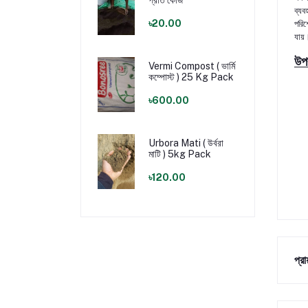
প্রতি কেজি
ব্যব
৳20.00
পরি
যায়
উপ
Vermi Compost ( ভার্মি
কম্পোস্ট ) 25 Kg Pack
৳600.00
Urbora Mati ( উর্বরা
মাটি ) 5kg Pack
৳120.00
প্র