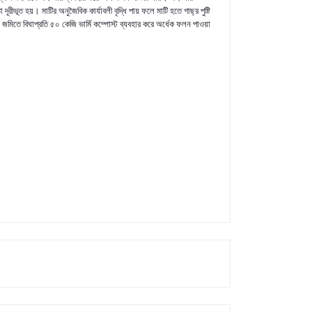
া
দূরীভূত
হয়।
মাটির
অনুজৈবিক
কার্যাবলী
বৃদ্ধি
পায়
ফলে
মাটি
হতে
গাছ্র
পুষ্টি
জমিতে
বিঘাপ্রতি
৫০
কেজি
ভার্মি
কম্পোস্ট
ব্যবহার
করে
অর্ধেক
ফলন
পাওয়া