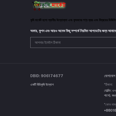
কৃষি মার্কেট হলো স্থানীয় উদ্যোক্তা এবং কৃষকদের পণ্য ক্রয় এবং বিক্রয়ের ডিজি
অফার, কুপন এবং আরও অনেক কিছু সম্পর্কে নিয়মিত আপডেটের জন্য আমাদে
DBID: 906174677
যোগাযোগ
একটি বিডিকৃষি উদ্যোগ
*ঠিকানা:
হোল্ডিং: ৩৭
পাশে), বগু
*ফোন নাম্
+8801