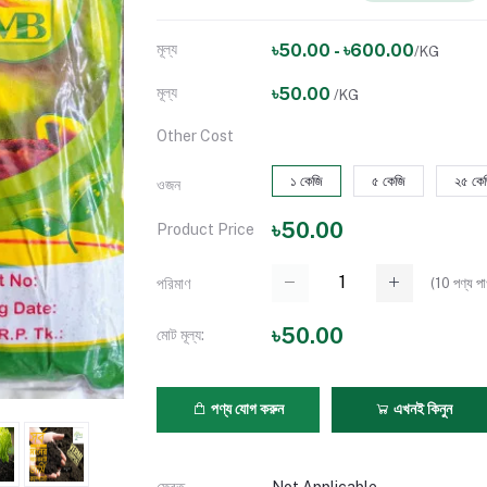
মূল্য
৳50.00 - ৳600.00
/KG
মূল্য
৳50.00
/KG
Other Cost
১ কেজি
৫ কেজি
২৫ কে
ওজন
৳50.00
Product Price
(
10
পণ্য পা
পরিমাণ
৳50.00
মোট মূল্য:
পণ্য যোগ করুন
এখনই কিনুন
ফেরত
Not Applicable