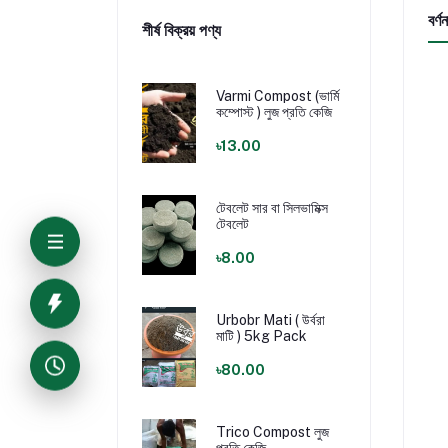
বর্ণন
শীর্ষ বিক্রয় পণ্য
Varmi Compost (ভার্মি
কম্পোস্ট ) লুজ প্রতি কেজি
৳13.00
টেবলেট সার বা সিলভামিক্স
টেবলেট
৳8.00
Urbobr Mati ( উর্বরা
মাটি ) 5kg Pack
৳80.00
Trico Compost লুজ