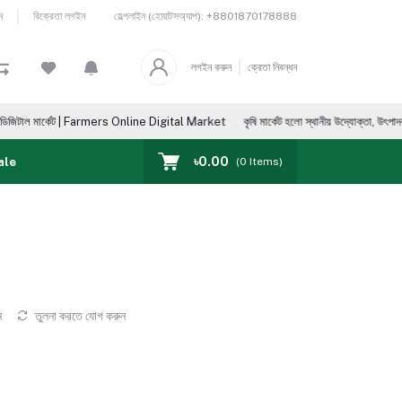
হেল্পলাইন (হোয়াটসঅ্যাপ):
+8801870178888
ন
বিক্রেতা লগইন
লগইন করুন
ক্রেতা নিবন্ধন
ার্কেট | Farmers Online Digital Market
কৃষি মার্কেট হলো স্থানীয় উদ্যোক্তা, উৎপাদক, ভোক্তা, আমদা
৳0.00
ale
(
0
Items)
ন
তুলনা করতে যোগ করুন