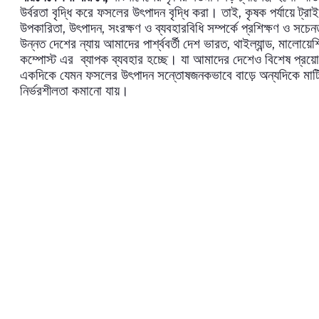
,
উর্বরতা
বৃদ্ধি
করে
ফসলের
উৎপাদন
বৃদ্ধি
করা।
তাই
কৃষক
পর্যায়ে
ট্রা
,
,
উপকারিতা
উৎপাদন
সংরক্ষণ
ও
ব্যবহারবিধি
সম্পর্কে
প্রশিক্ষণ
ও
সচেন
,
,
উন্নত
দেশের
ন্যায়
আমাদের
পার্শ্ববর্তী
দেশ
ভারত
থাইল্যান্ড
মালোয়েশ
কম্পোস্ট
এর
ব্যাপক
ব্যবহার
হচ্ছে।
যা
আমাদের
দেশেও
বিশেষ
প্রয়
একদিকে
যেমন
ফসলের
উৎপাদন
সন্তোষজনকভাবে
বাড়ে
অন্যদিকে
মাট
নির্ভরশীলতা
কমানো
যায়।