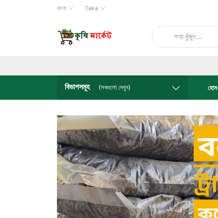
বাংলা
Taka
বিভাগসমূহ
(সবগুলো দেখুন)
হোম