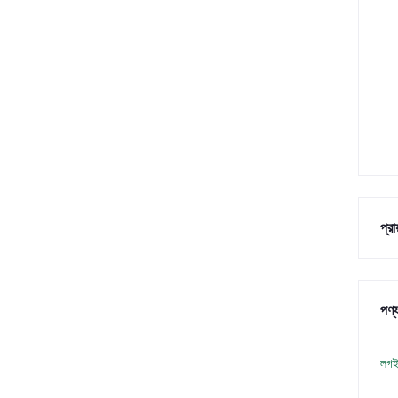
প্র
পণ্য
লগই