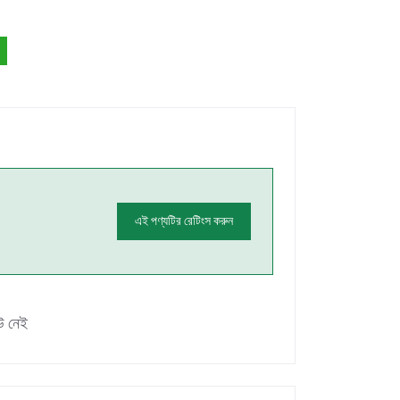
এই পণ্যটির রেটিংস করুন
উ নেই