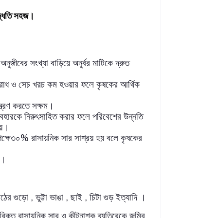
্ধতি
সহজ।
অনুজীবের
সংখ্যা
বাড়িয়ে
অনুর্বর
মাটিকে
দ্রুত
রোধ
ও
সেচ
খরচ
কম
হওয়ার
ফলে
কৃষকের
আর্থিক
্ত্রণ
করতে
সক্ষম।
যবহারকে
নিরুৎসাহিত
করার
ফলে
পরিবেশের
উন্নতি
য়।
%
ক্ষে৩০
রাসায়নিক
সার
সাশ্রয়
হয়
বলে
কৃষকের
ে।
াঠের গুড়ো , ভুট্টা ভাঙা , ছাই , চিটা গুড় ইত্যাদি ।
রিক্ত
রাসায়নিক
সার
ও
কীটনাশক
ব্যতিরেকে
জমির