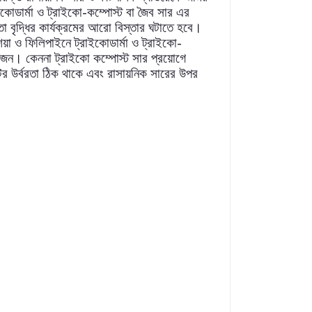
-
ইকোডার্মা
ও
ট্রাইকো
কম্পোস্ট
বা
জৈব
সার
এর
তা
বৃদ্ধির
কার্যক্রমের
আরো
বিস্তার
ঘটাতে
হবে।
-
িয়া
ও
ফিলিপাইনে
ট্রাইকোডার্মা
ও
ট্রাইকো
োজন।
কেননা
ট্রাইকো
কম্পোস্ট
সার
প্রয়োগে
ির
উর্বরতা
ঠিক
থাকে
এবং
রাসায়নিক
সারের
উপর