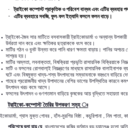
ট্রাইকো
কম্পোস্ট
প্রাকৃতিক
ও
পরিবেশ
বান্ধব
এবং
এটির
ব্যবহার
পদ
·
·
এটির
ব্যবহারে
সবজি
ফুল
ফল
ইত্যাদি
ফসলে
ফলন
বাড়ে।
,
-
-
ট্রা্ইকো
জৈব
সার
মাটিতে
বসবাসকারী
ট্রাইকোডার্মা
ও
অন্যান্য
উপকারী
উর্বরতা
দান
করে
এবং
ক্ষতিকর
ছত্রাককে
ধংস
করে।
মাটির
গঠন
ও
বুনট
উন্নত
করে
পানি
ধারণ
ক্ষমতা
বাড়ায়।
পানির
অপচয়
সাশ্রয়
হয়।
,
,
মাটির
অম্লতা
লবনাক্ততা
বিষক্রিয়া
প্রভৃতি
রাসায়নিক
বিক্রিয়াকে
নিয়ন
মাটি
ও
ফসলের
রোগবালা্ই
নিয়ন্ত্রণের
মাধ্যমে
রাসায়নিক
বালাইনাশক
ব্
-
ঘটে
এবং
বিষমুক্ত
খাদ্য
শস্য
উৎপাদনের
সম্ভাবনাকে
বহুগুনে
বাড়িয়ে
দে
গাছের
প্রয়োজনীয়
খাদ্য
উপাদানের
বেশির
ভাগের
উপস্থিতির
কারনে
কমপ
উৎপাদন
খরচ
কমে
আসে।
ফসলের
উৎপাদন
ও
গুণগতমান
বাড়িয়ে
কৃষকের
আয়
বৃদ্ধিতে
সহায়তা
কর
-
ট্রাইকো
কম্পোস্ট তৈরির উপকরণ সমূহ ঃ
াইকোডার্মা, গ্যাস মুক্ত গোবর , হাঁস-মুরগির বিষ্ঠা , কচুরিপানা , নিম পাতা, ক
,
পরিশেষে
বলা
যায়
যে
বাংলাদেশের
কৃষির
বর্তমান
বড়
চ্যালেঞ্জ
হলো
অতি