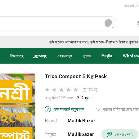
বিক্রেতা হো
কৃষি মার্কেটে আপনাকে স্বাগতম | কৃষি মার্কেট - নিরাপদ ও বিশ্বস্ত কৃষকের ডিজিটাল ম
বিভাগসমূহ
ব্র্যান্ডসমূহ
দোকানসমূহ
ব্লগস
প্রি বুকিং
Wholes
Trico Compost 5 Kg Pack
(0 রিভিউ)
আনুমানিক শিপিং সময়:
3 Days
পণ্য সম্পর্কে অনুসন্ধান
পছন্দের তালিকায় যোগ করু
Brand
Mallik Bazar
বিক্ৰেতা
Mallikbazar
মেসেজ সেলার