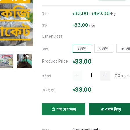
মূল্য
৳33.00 - ৳427.00
/Kg
মূল্য
৳33.00
/Kg
Other Cost
১ কেজি
৫ কেজি
২৫ কে
ওজন
৳33.00
Product Price
(
10
পণ্য পা
পরিমাণ
৳33.00
মোট মূল্য:
পণ্য যোগ করুন
এখনই কিনুন
ফেরত
Not Applicable