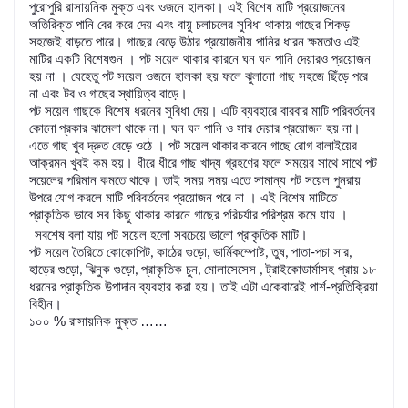
পুরোপুরি রাসায়নিক মুক্ত এবং ওজনে হালকা। এই বিশেষ মাটি প্রয়োজনের
অতিরিক্ত পানি বের করে দেয় এবং বায়ু চলাচলের সুবিধা থাকায় গাছের শিকড়
সহজেই বাড়তে পারে। গাছের বেড়ে উঠার প্রয়োজনীয় পানির ধারন ক্ষমতাও এই
মাটির একটি বিশেষগুন । পট সয়েল থাকার কারনে ঘন ঘন পানি দেয়ারও প্রয়োজন
হয় না । যেহেতু পট সয়েল ওজনে হালকা হয় ফলে ঝুলানো গাছ সহজে ছিঁড়ে পরে
না এবং টব ও গাছের স্থায়িত্ব বাড়ে।
পট সয়েল গাছকে বিশেষ ধরনের সুবিধা দেয়। এটি ব্যবহারে বারবার মাটি পরিবর্তনের
কোনো
প্রকার ঝামেলা থাকে না। ঘন ঘন পানি ও সার দেয়ার প্রয়োজন হয় না।
এতে গাছ খুব দ্রুত বেড়ে ওঠে । পট সয়েল থাকার
কারনে গাছে রোগ বালাইয়ের
আক্রমন খুবই কম হয়। ধীরে ধীরে গাছ খাদ্য গ্রহণের ফলে সময়ের সাথে সাথে পট
সয়েলের পরিমান কমতে থাকে। তাই সময় সময় এতে সামান্য পট সয়েল পুনরায়
উপরে
যোগ করলে মাটি পরিবর্তনের প্রয়োজন পরে না । এই বিশেষ মাটিতে
প্রাকৃতিক ভাবে সব কিছু থাকার কারনে গাছের পরিচর্যার পরিশ্রম কমে যায় ।
সবশেষ বলা যায় পট সয়েল হলো সবচেয়ে ভালো প্রাকৃতিক মাটি।
পট সয়েল তৈরিতে কোকোপিট
কাঠের গুড়ো
ভার্মিকম্পোষ্ট
তুষ
পাতা-পচা সার
,
,
,
,
,
হাড়ের গুড়ো
ঝিনুক গুড়ো
প্রাকৃতিক চুন
মোলাসেসেস
ট্রাইকোডার্মাসহ প্রায় ১৮
,
,
,
,
ধরনের প্রাকৃতিক উপাদান ব্যবহার করা হয়। তাই এটা একেবারেই পার্শ-প্রতিক্রিয়া
বিহীন।
১০০ % রাসায়নিক মুক্ত ……