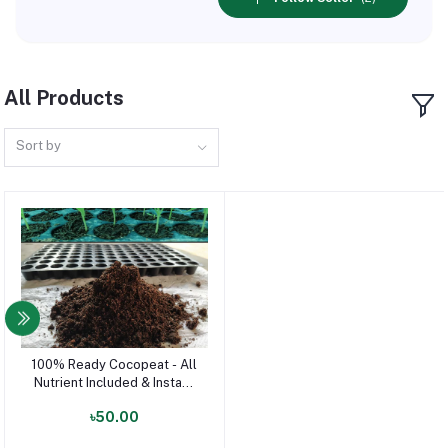
All Products
Sort by
100% Ready Cocopeat - All
পণ্য যোগ করুন
Nutrient Included & Instant
Usable
৳50.00