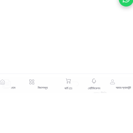
হোম
বিভাগসমূহ
আমার অ্যাকাউন্ট
কার্ট (
0
)
নোটিফিকেশন
ফেরৎ নীতি
নিয়ম ও শর্তাবলী
সহায়তা নীতি
গোপনীয়তা নীতি