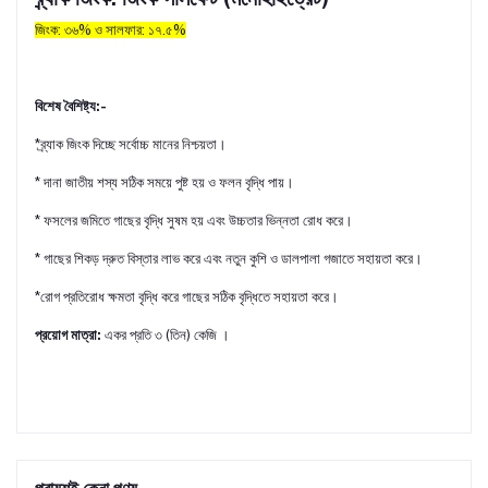
জিংক: ৩৬% ও সালফার: ১৭.৫%
বিশেষ বৈশিষ্ট্য:-
*ব্র্যাক জিংক দিচ্ছে সর্বোচ্চ মানের নিশ্চয়তা।
* দানা জাতীয় শস্য সঠিক সময়ে পুষ্ট হয় ও ফলন বৃদ্ধি পায়।
* ফসলের জমিতে গাছের বৃদ্ধি সুষম হয় এবং উচ্চতার ভিন্নতা রোধ করে।
* গাছের শিকড় দ্রুত বিস্তার লাভ করে এবং নতুন কুশি ও ডালপালা গজাতে সহায়তা করে।
*রোগ প্রতিরোধ ক্ষমতা বৃদ্ধি করে গাছের সঠিক বৃদ্ধিতে সহায়তা করে।
প্রয়োগ মাত্রা:
একর প্রতি ৩ (তিন) কেজি ।