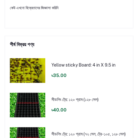
কেউ এখনো বিক্রেতাদের জিজ্ঞাসা করিনি
শীর্ষ বিক্রয় পণ্য
Yellow sticky Board: 4 in X 9.5 in
৳35.00
সীডলিং ট্রে: ১২০ গ্রাম (১২৮ সেল)
৳40.00
সীডলিং ট্রে: ১২০ গ্রাম (৭২ সেল, ট্রে-১০৫, ১২৮ সেল)