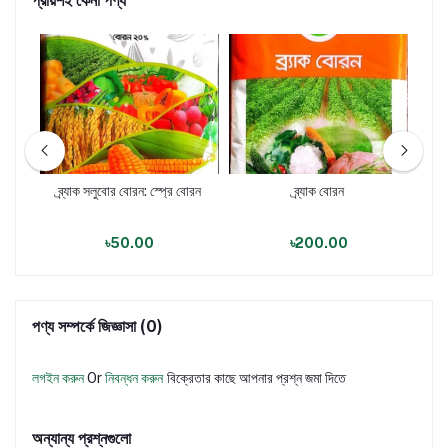
প্রায়শই কেনা পণ্য
িংক)
ব্র্যাক সলুবোর বোরন: স্প্রে বোরন
ব্র্যাক বোরন
ব্র
৳50.00
৳200.00
পণ্য সম্পর্কে জিজ্ঞাসা (0)
লগইন করুন
Or
নিবন্ধন করুন
বিক্রেতার কাছে আপনার প্রশ্ন জমা দিতে
অন্যান্য প্রশ্নগুলো