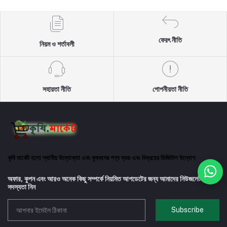
ফেরৎ নীতি
নিয়ম ও শর্তাবলী
সহায়তা নীতি
গোপনীয়তা নীতি
কৃষি মার্কেট হলো স্থানীয় উদ্যোক্তা এবং কৃষকদের পণ্য ক্রয় এবং বিক্রয়ের ডিজিটাল উদ্যোগ
অফার, কুপন এবং আরও অনেক কিছু সম্পর্কে নিয়মিত আপডেটের জন্য আমাদের নিউজলেটারে
সদস্যতা নিন
Subscribe