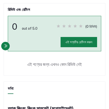
রিভিউ এবং রেটিংস
0
(0 রিভিউ)
out of 5.0
এই পণ্যটির রেটিংস করুন
এই পণ্যের জন্য এখনও কোন রিভিউ নেই
বর্ণনা
ব্র্যাক জিংক: জিংক সালফেট (মনোহাইড্রেট)