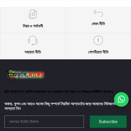
ফেরৎ নীতি
নিয়ম ও শর্তাবলী
সহায়তা নীতি
গোপনীয়তা নীতি
কৃষি মার্কেট হলো স্থানীয় উদ্যোক্তা এবং কৃষকদের পণ্য ক্রয় এবং বিক্রয়ের ডিজিটাল উদ্যোগ
অফার, কুপন এবং আরও অনেক কিছু সম্পর্কে নিয়মিত আপডেটের জন্য আমাদের নিউজলেটারে
সদস্যতা নিন
Subscribe