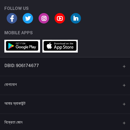
FOLLOW US
MOBILE APPS
DBID: 906174677
একটি বিডিকৃষি উদ্যোগ
যোগাযোগ
*ঠিকানা:
আমার অ্যাকাউন্ট
হোল্ডিং: ৩৭৮, ঠনঠনিয়া দক্ষিণ পাড়া (শামসুন্নাহার ক্লিনিকের পাশে), বগুড়া সদর, বগুড়া, বাংলাদেশ।
লগইন করুন
*ফোন নাম্বার
বিক্রেতা জোন
+8801870178888