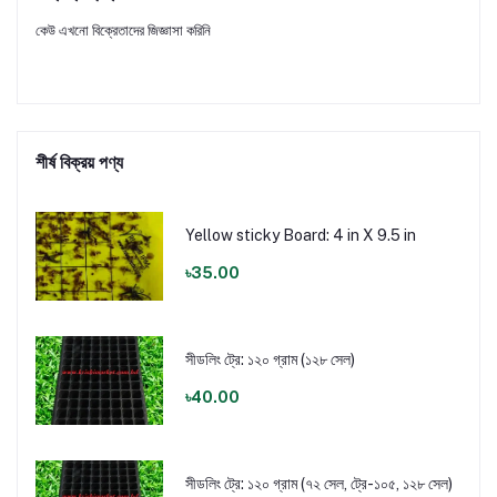
কেউ এখনো বিক্রেতাদের জিজ্ঞাসা করিনি
শীর্ষ বিক্রয় পণ্য
Yellow sticky Board: 4 in X 9.5 in
৳35.00
সীডলিং ট্রে: ১২০ গ্রাম (১২৮ সেল)
৳40.00
সীডলিং ট্রে: ১২০ গ্রাম (৭২ সেল, ট্রে-১০৫, ১২৮ সেল)