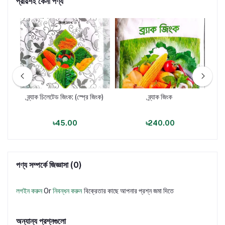
প্রায়শই কেনা পণ্য
োরন
ব্র্যাক চিলেটেড জিংক: (স্প্রে জিংক)
ব্র্যাক জিংক
ব্
৳45.00
৳240.00
পণ্য সম্পর্কে জিজ্ঞাসা (0)
লগইন করুন
Or
নিবন্ধন করুন
বিক্রেতার কাছে আপনার প্রশ্ন জমা দিতে
অন্যান্য প্রশ্নগুলো