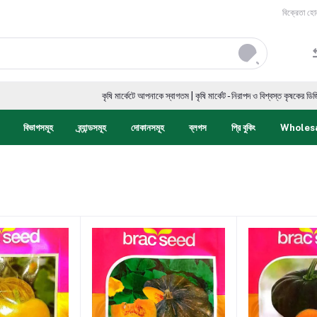
বিক্রেতা হো
কৃষি মার্কেটে আপনাকে স্বাগতম | কৃষি মার্কেট - নিরাপদ ও বিশ্বস্ত কৃষকের ডিজিটাল মার্
বিভাগসমূহ
ব্র্যান্ডসমূহ
দোকানসমূহ
ব্লগস
প্রি বুকিং
Wholes