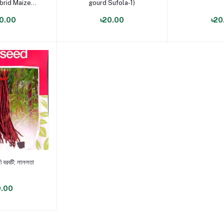
brid Maize
gourd Sufola-1)
an-2)
0.00
৳20.00
৳20
োগ করুন
শী বরবটি: লাললতা
0.00