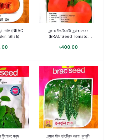
োগ করুন
পণ্য যোগ করুন
 কুমড়া: শাফি (BRAC
ব্র্যাক সীড টমেটো: ব্র্যাক ১৭০১
in: Shafi)
(BRAC Seed Tomato:
BRAC 1701)
5.00
৳400.00
োগ করুন
পণ্য যোগ করুন
ী পুঁইশাক: সবুজ
ব্র্যাক সীড হাইব্রিড করলা: বুলবুলি