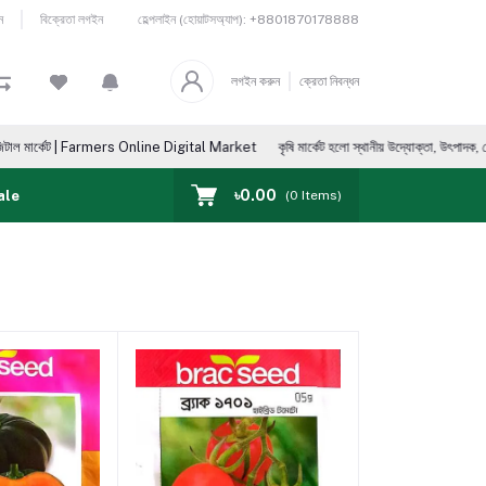
হেল্পলাইন (হোয়াটসঅ্যাপ):
+8801870178888
ন
বিক্রেতা লগইন
লগইন করুন
ক্রেতা নিবন্ধন
কেট | Farmers Online Digital Market
কৃষি মার্কেট হলো স্থানীয় উদ্যোক্তা, উৎপাদক, ভোক্তা, আমদানিক
৳0.00
ale
(
0
Items)