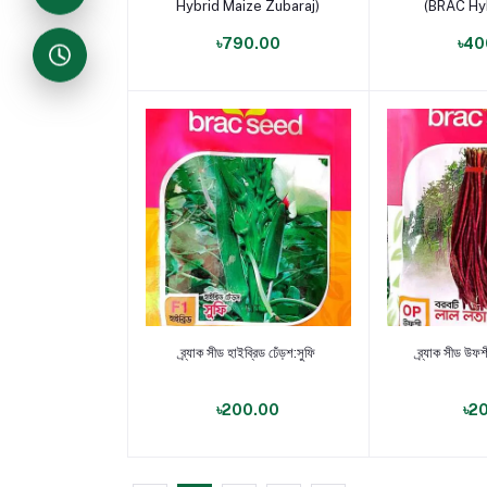
Hybrid Maize Zubaraj)
(BRAC Hy
Uttr
৳790.00
৳40
পণ্য যোগ করুন
পণ্য য
ব্র্যাক সীড হাইব্রিড ঢেঁড়শ:সুফি
ব্র্যাক সীড উফ
৳200.00
৳2