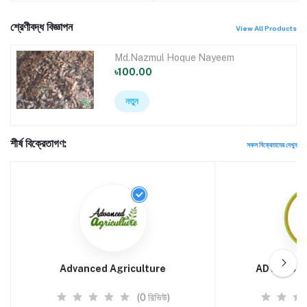
শ্রেণীবদ্ধ বিজ্ঞাপন
View All Products
Md.Nazmul Hoque Nayeem
৳100.00
নতুন
শীর্ষ বিক্রেতাগণ:
সকল বিক্রেতাদের দেখুন
Advanced Agriculture
ADVANCE 
(0 রিভিউ)