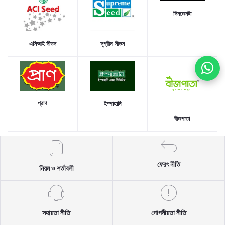
সিনজেনটা
এসিআই সীডস
সুপ্রীম সীডস
প্রাণ
ইস্পাহানি
বীজপাতা
ফেরৎ নীতি
নিয়ম ও শর্তাবলী
সহায়তা নীতি
গোপনীয়তা নীতি