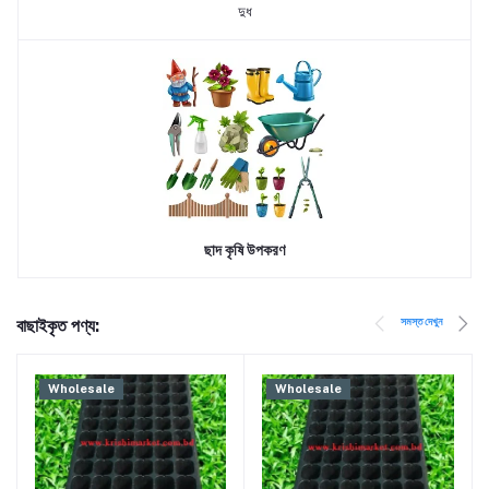
দুধ
ছাদ কৃষি উপকরণ
সমস্ত দেখুন
বাছাইকৃত পণ্য:
Wholesale
Wholesale