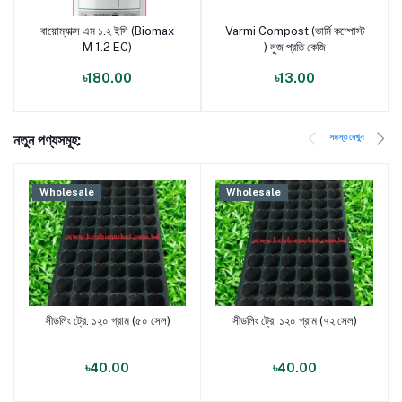
বায়োম্যাক্স এম ১.২ ইসি (Biomax
Varmi Compost (ভার্মি কম্পোস্ট
পণ্য যোগ করুন
পণ্য যোগ করুন
M 1.2 EC)
) লুজ প্রতি কেজি
৳180.00
৳13.00
সমস্ত দেখুন
নতুন পণ্যসমূহ:
Wholesale
Wholesale
সীডলিং ট্রে: ১২০ গ্রাম (৫০ সেল)
সীডলিং ট্রে: ১২০ গ্রাম (৭২ সেল)
পণ্য যোগ করুন
পণ্য যোগ করুন
৳40.00
৳40.00