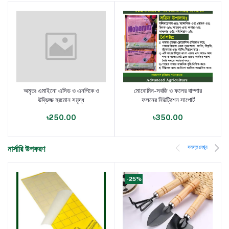
অমৃতঃ এমাইনো এসিড ও এনপিকে ও
মোবোমিন-সবজি ও ফলের বাম্পার
পণ্য যোগ করুন
পণ্য যোগ করুন
উদ্ভিজ্জ হরমোন সমৃদ্ধ
ফলনের নিউট্রিশন সাপোর্ট
৳250.00
৳350.00
সমস্ত দেখুন
নার্সারি উপকরণ
-25%