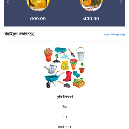
৳100.00
৳100.00
বাছাইকৃত বিভাগসমূহ:
সমস্ত বিভাগসমূহ দেখুন
কৃষি উপকরণ
বীজ
সার
বালাইনাশক