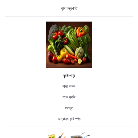
কৃষি যন্ত্রপাতি
কৃষি পণ্য
দানা ফসল
শাক সবজি
ফলমূল
অন্যান্য কৃষি পণ্য