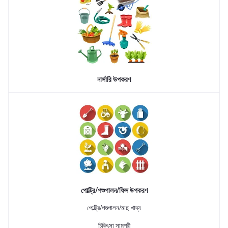
নার্সারি উপকরণ
পোল্ট্রি/পশুপালন/ফিস উপকরণ
পোল্ট্রি/পশুপালন/মাছ খাদ্য
চিকিৎসা সামগ্রী