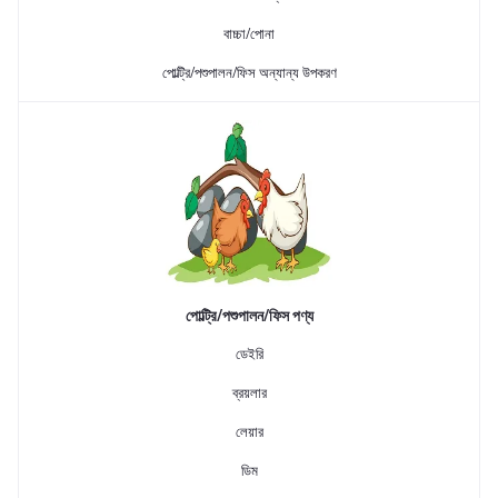
বাচ্চা/পোনা
পোল্ট্রি/পশুপালন/ফিস অন্যান্য উপকরণ
পোল্ট্রি/পশুপালন/ফিস পণ্য
ডেইরি
ব্রয়লার
লেয়ার
ডিম