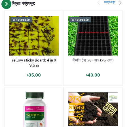
সমস্ত দেখুন
সেরা বিক্রয় পণ্যসমূহ:
Wholesale
Wholesale
Yellow sticky Board: 4 in X
সীডলিং ট্রে: ১২০ গ্রাম (১২৮ সেল)
পণ্য যোগ করুন
পণ্য যোগ করুন
9.5 in
৳35.00
৳40.00