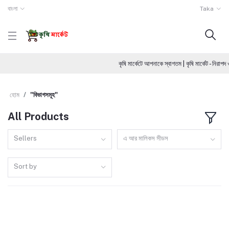
বাংলা
Taka
কৃষি মার্কেটে আপনাকে স্বাগতম | কৃষি মার্কেট - নির
হোম
"বিভাগসমূহ"
All Products
Sellers
এ আর মালিকস সীডস
Sort by