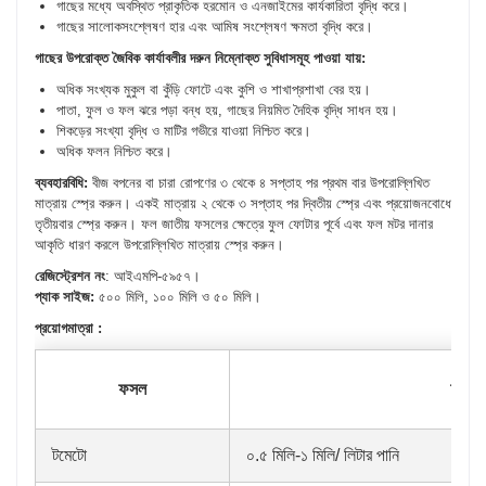
গাছের মধ্যে অবস্থিত প্রাকৃতিক হরমোন ও এনজাইমের কার্যকারিতা বৃদ্ধি করে।
গাছের সালোকসংশ্লেষণ হার এবং আমিষ সংশ্লেষণ ক্ষমতা বৃদ্ধি করে।
গাছের উপরোক্ত জৈবিক কার্যাবলীর দরুন নিম্নোক্ত সুবিধাসমূহ পাওয়া যায়:
অধিক সংখ্যক মুকুল বা কুঁড়ি ফোটে এবং কুশি ও শাখাপ্রশাখা বের হয়।
পাতা, ফুল ও ফল ঝরে পড়া বন্ধ হয়, গাছের নিয়মিত দৈহিক বৃদ্ধি সাধন হয়।
শিকড়ের সংখ্যা বৃদ্ধি ও মাটির গভীরে যাওয়া নিশ্চিত করে।
অধিক ফলন নিশ্চিত করে।
ব্যবহারবিধি:
বীজ বপনের বা চারা রোপণের ৩ থেকে ৪ সপ্তাহ পর প্রথম বার উপরোল্লিখিত
মাত্রায় স্প্রে করুন। একই মাত্রায় ২ থেকে ৩ সপ্তাহ পর দ্বিতীয় স্প্রে এবং প্রয়োজনবোধে
তৃতীয়বার স্প্রে করুন। ফল জাতীয় ফসলের ক্ষেত্রে ফুল ফোটার পূর্বে এবং ফল মটর দানার
আকৃতি ধারণ করলে উপরোল্লিখিত মাত্রায় স্প্রে করুন।
রেজিস্ট্রেশন নং
: আইএমপি-৫৯৫৭।
প্যাক সাইজ:
৫০০ মিলি, ১০০ মিলি ও ৫০ মিলি।
প্রয়োগমাত্রা :
ফসল
অনুমো
টমেটো
০.৫ মিলি-১ মিলি/ লিটার পানি