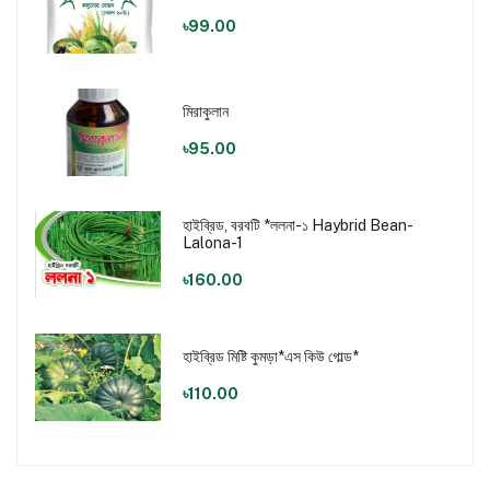
৳99.00
মিরাকুলান
৳95.00
হাইব্রিড, বরবটি *ললনা-১ Haybrid Bean-
Lalona-1
৳160.00
হাইব্রিড মিষ্টি কুমড়া*এস কিউ গোল্ড*
৳110.00