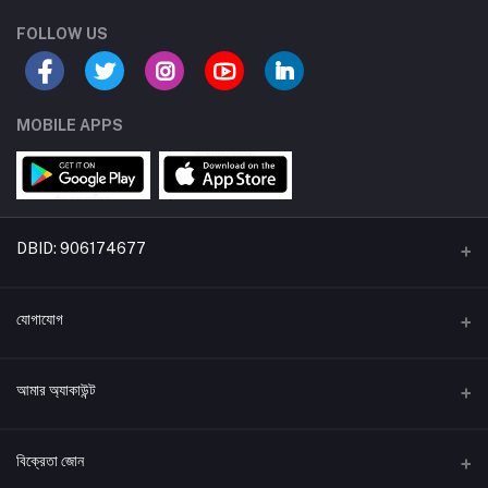
FOLLOW US
MOBILE APPS
DBID: 906174677
একটি বিডিকৃষি উদ্যোগ
যোগাযোগ
*ঠিকানা:
আমার অ্যাকাউন্ট
হোল্ডিং: ৩৭৮, ঠনঠনিয়া দক্ষিণ পাড়া (শামসুন্নাহার ক্লিনিকের পাশে), বগুড়া সদর, বগুড়া, বাংলাদেশ।
লগইন করুন
*ফোন নাম্বার
বিক্রেতা জোন
+8801870178888