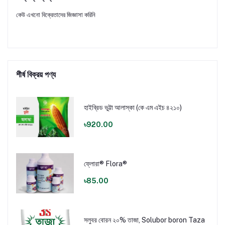
কেউ এখনো বিক্রেতাদের জিজ্ঞাসা করিনি
শীর্ষ বিক্রয় পণ্য
হাইব্রিড ভুট্টা আলাস্কা (কে এম এইচ ৪২১০)
৳920.00
ফ্লোরা® Flora®
৳85.00
সলুবর বোরন ২০% তাজা, Solubor boron Taza