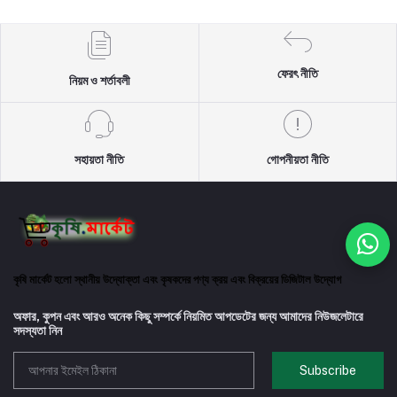
ফেরৎ নীতি
নিয়ম ও শর্তাবলী
সহায়তা নীতি
গোপনীয়তা নীতি
কৃষি মার্কেট হলো স্থানীয় উদ্যোক্তা এবং কৃষকদের পণ্য ক্রয় এবং বিক্রয়ের ডিজিটাল উদ্যোগ
অফার, কুপন এবং আরও অনেক কিছু সম্পর্কে নিয়মিত আপডেটের জন্য আমাদের নিউজলেটারে
সদস্যতা নিন
Subscribe