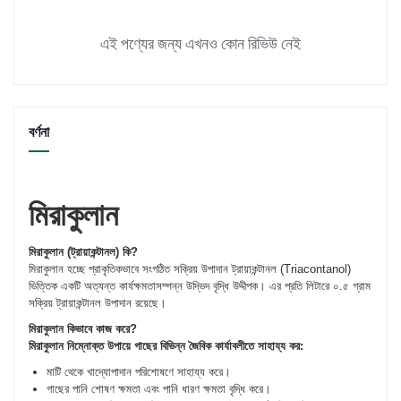
এই পণ্যের জন্য এখনও কোন রিভিউ নেই
বর্ণনা
মিরাকুলান
মিরাকুলান (ট্রায়াকন্টানল) কি?
মিরাকুলান হচ্ছে প্রাকৃতিকভাবে সংগঠিত সক্রিয় উপাদান ট্রায়াকন্টানল (Triacontanol)
ভিত্তিক একটি অত্যন্ত কার্যক্ষমতাসম্পন্ন উদ্ভিদ বৃদ্ধি উদ্দীপক। এর প্রতি লিটারে ০.৫ গ্রাম
সক্রিয় ট্রায়াকন্টানল উপাদান রয়েছে।
মিরাকুলান কিভাবে কাজ করে?
মিরাকুলান নিম্নোক্ত উপায়ে গাছের বিভিন্ন জৈবিক কার্যাবলীতে সাহায্য কর:
মাটি থেকে খাদ্যোপাদান পরিশোষণে সাহায্য করে।
গাছের পানি শোষণ ক্ষমতা এবং পানি ধারণ ক্ষমতা বৃদ্ধি করে।