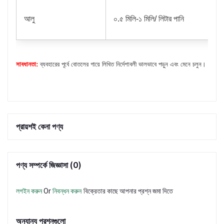
আলু
০.৫ মিলি-১ মিলি/ লিটার পানি
সাবধানতা:
ব্যবহারের পূর্বে বোতলের গায়ে লিখিত নির্দেশাবলী ভালভাবে পড়ুন এবং মেনে চলুন।
প্রায়শই কেনা পণ্য
পণ্য সম্পর্কে জিজ্ঞাসা (0)
লগইন করুন
Or
নিবন্ধন করুন
বিক্রেতার কাছে আপনার প্রশ্ন জমা দিতে
অন্যান্য প্রশ্নগুলো