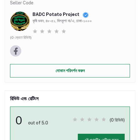
Seller Code
BADC Potato Project
কৃষি ভবন, ৪৮-৫১, দিলকুশা বা/এ, ঢাকা-১০০০
(0 ক্রেতা রিভিউ)
দোকান পরিদর্শন করুন
রিভিউ এবং রেটিংস
0
(0 রিভিউ)
out of 5.0