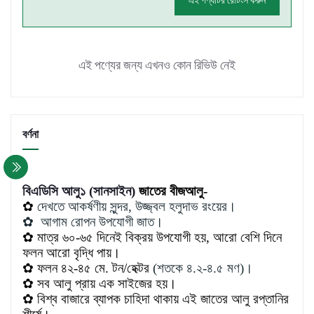
এই পণ্যটির রেটিংস করুন
এই পণ্যের জন্য এখনও কোন রিভিউ নেই
বর্ণনা
বিএডিসি আলু১ (সানসাইন)
জাতের বীজআলু-
✿
দেখতে আকর্ষণীয় সুন্দর, উজ্জ্বল হলুদাভ রংয়ের।
✿
আগাম রোপন উপযোগী জাত।
✿
মাত্র ৬০-৬৫ দিনেই বিক্রয় উপযোগী হয়, আরো বেশি দিনে
ফলন আরো বৃদ্ধি পায়।
✿
ফলন ৪২-৪৫ মে. টন/হেক্টর
(শতকে ৪.২-৪.৫ মণ)।
✿
সব আলু প্রায় এক সাইজের হয়।
✿
বিশ্ব বাজারে ব্যাপক চাহিদা থাকায় এই জাতের আলু রপ্তানির