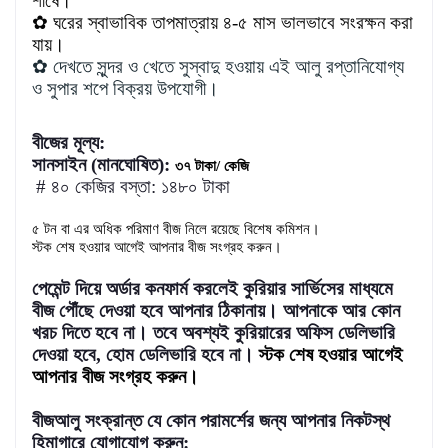
শীর্ষে।
✿
ঘরের স্বাভাবিক তাপমাত্রায় ৪-৫ মাস ভালভাবে সংরক্ষন করা
যায়।
✿
দেখতে সুন্দর ও খেতে সুস্বাদু হওয়ায় এই আলু রপ্তানিযোগ্য
ও সুপার শপে বিক্রয় উপযোগী।
বীজের মূল্য:
সানসাইন
(মানঘোষিত):
৩৭
টাকা
/
কেজি
# ৪০ কেজির বস্তা: ১৪৮০ টাকা
৫ টন বা এর অধিক পরিমাণ বীজ নিলে রয়েছে বিশেষ কমিশন।
স্টক
শেষ
হওয়ার
আগেই
আপনার
বীজ
সংগ্রহ
করুন।
পেমেন্ট দিয়ে অর্ডার কনফার্ম করলেই কুরিয়ার সার্ভিসের মাধ্যমে
বীজ পৌঁছে দেওয়া হবে আপনার ঠিকানায়। আপনাকে আর কোন
খরচ দিতে হবে না। তবে অবশ্যই কুরিয়ারের অফিস ডেলিভারি
দেওয়া হবে, হোম ডেলিভারি হবে না।
স্টক শেষ হওয়ার আগেই
আপনার বীজ সংগ্রহ করুন।
বীজআলু সংক্রান্ত যে কোন পরামর্শের জন্য আপনার নিকটস্থ
হিমাগারে যোগাযোগ করুন: