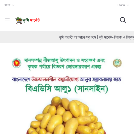
বাংলা
Taka
কৃষি মার্কেটে আপনাকে স্বাগতম | কৃষি মার্কেট - নিরাপদ ও বিশ্