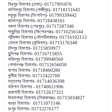
মিরপুর হিমাগার (ঢাকা)- 01717991876
কাশিমপুর হিমাগার (গাজীপুর)- 01718151645
মধুপুর হিমাগার (টাংগাইল)- 01799339442
জামালপুর হিমাগার- 01718438161
নকলা হিমাগার (শেরপুর)- 01717287346
পাকুন্দিয়া হিমাগার (কিশোরগঞ্জ)- 01716256144
শ্রীমঙ্গল হিমাগার (মৌলভীবাজার)- 01716102112
হোমনা হিমাগার (কুমিল্লা)- 01715176348
চাঁদপুর হিমাগার- 01715859977
মুন্সিগঞ্জ হিমাগার- 01716715855
ফরিদপুর হিমাগার- 01739948560
গোপালগঞ্জ হিমাগার- 01712656050
যশোর হিমাগার- 01718460280
কুষ্টিয়া হিমাগার- 01712422700
দত্তনগর হিমাগার- 01714036398
বরিশাল হিমাগার - 01740611906
রাজশাহী হিমাগার- 01712637321
উল্লাপাড়া হিমাগার (সিরাজগঞ্জ)- 01715034827
বগুড়া হিমাগার- 01711071146
রংপুর হিমাগার- 01712276177