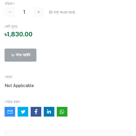
পরিমাণ
(
0
পণ্য পাওয়া যাবে)
মোট মূল্য:
৳1,830.00
স্টক আউট
ফেরত
Not Applicable
শেয়ার করুন