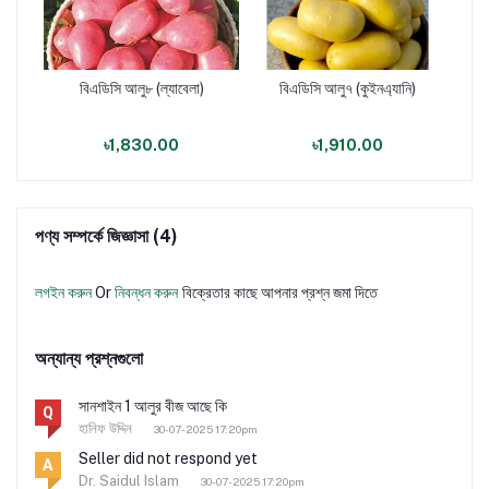
বিএডিসি আলু৮ (ল্যাবেলা)
বিএডিসি আলু৭ (কুইনএ্যানি)
৳1,830.00
৳1,910.00
পণ্য সম্পর্কে জিজ্ঞাসা (4)
লগইন করুন
Or
নিবন্ধন করুন
বিক্রেতার কাছে আপনার প্রশ্ন জমা দিতে
অন্যান্য প্রশ্নগুলো
সানশাইন 1 আলুর বীজ আছে কি
Q
হানিফ উদ্দিন
30-07-2025 17:20pm
Seller did not respond yet
A
Dr. Saidul Islam
30-07-2025 17:20pm