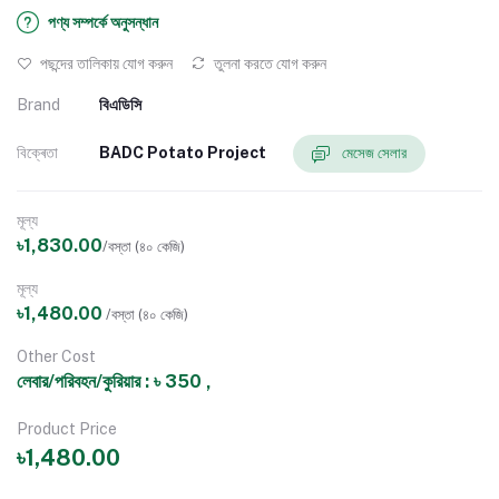
পণ্য সম্পর্কে অনুসন্ধান
পছন্দের তালিকায় যোগ করুন
তুলনা করতে যোগ করুন
Brand
বিএডিসি
বিক্ৰেতা
BADC Potato Project
মেসেজ সেলার
মূল্য
৳1,830.00
/বস্তা (৪০ কেজি)
মূল্য
৳1,480.00
/বস্তা (৪০ কেজি)
Other Cost
লেবার/পরিবহন/কুরিয়ার : ৳ 350 ,
Product Price
৳1,480.00