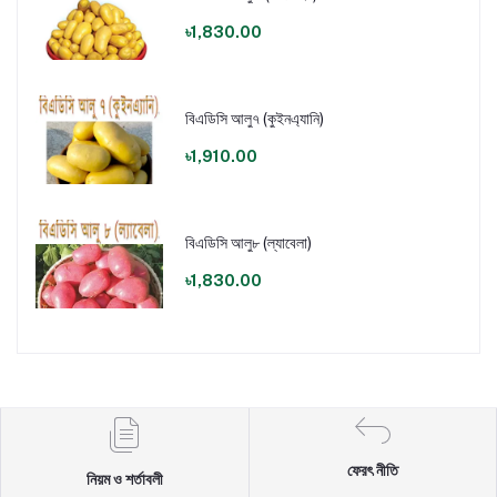
৳1,830.00
বিএডিসি আলু৭ (কুইনএ্যানি)
৳1,910.00
বিএডিসি আলু৮ (ল্যাবেলা)
৳1,830.00
ফেরৎ নীতি
নিয়ম ও শর্তাবলী