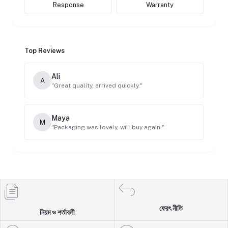
Response
Warranty
Top Reviews
Ali
A
"Great quality, arrived quickly."
Maya
M
"Packaging was lovely, will buy again."
ফেরৎ নীতি
নিয়ম ও শর্তাবলী