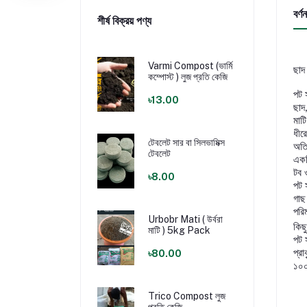
বর্ণন
শীর্ষ বিক্রয় পণ্য
Varmi Compost (ভার্মি
ছাদ
কম্পোস্ট ) লুজ প্রতি কেজি
পট
৳13.00
ছাদ
মাট
ধীর
টেবলেট সার বা সিলভামিক্স
অতি
টেবলেট
একট
টব 
৳8.00
পট 
গাছ
পরি
Urbobr Mati ( উর্বরা
কিছ
মাটি ) 5kg Pack
পট 
প্র
৳80.00
১০০
Trico Compost লুজ