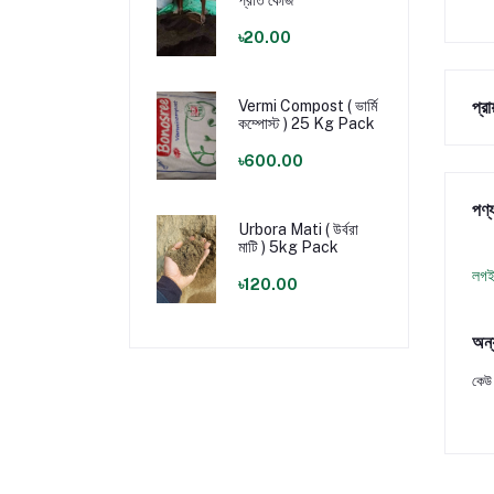
প্রতি কেজি
৳20.00
প্র
Vermi Compost ( ভার্মি
কম্পোস্ট ) 25 Kg Pack
৳600.00
পণ্য
Urbora Mati ( উর্বরা
মাটি ) 5kg Pack
লগই
৳120.00
অন্
কেউ 