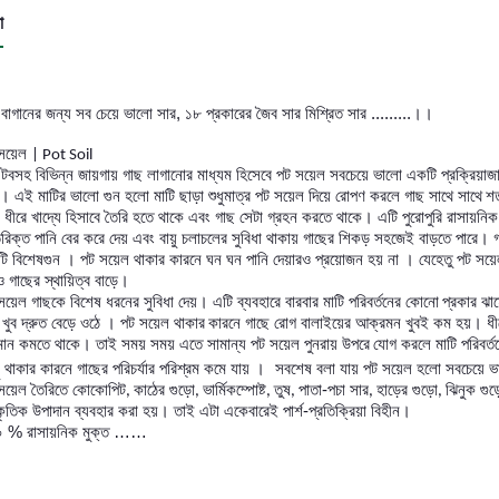
া
 বাগানের জন্য সব চেয়ে ভালো সার, ১৮ প্রকারের জৈব সার মিশ্রিত সার .........।।
 সয়েল
| Pot Soil
টবসহ বিভিন্ন জায়গায় গাছ লাগানোর মাধ্যম হিসেবে পট সয়েল সবচেয়ে ভালো একটি প্রক্রিয়াজ
,
ি। এই মাটির ভালো গুন হলো মাটি ছাড়া শুধুমাত্র পট সয়েল দিয়ে রোপণ করলে গাছ সাথে সাথে
শত
ে ধীরে খাদ্যে হিসাবে তৈরি হতে থাকে এবং গাছ সেটা গ্রহন করতে থাকে। এটি পুরোপুরি রাসায়
রিক্ত পানি বের করে দেয় এবং বায়ু চলাচলের সুবিধা থাকায় গাছের শিকড় সহজেই বাড়তে পারে। গ
ি বিশেষগুন । পট সয়েল থাকার কারনে ঘন ঘন পানি দেয়ারও প্রয়োজন হয় না । যেহেতু পট সয়ে
ও গাছের স্থায়িত্ব বাড়ে।
সয়েল গাছকে বিশেষ ধরনের সুবিধা দেয়। এটি ব্যবহারে বারবার মাটি পরিবর্তনের কোনো
প্রকার ঝা
 খুব দ্রুত বেড়ে ওঠে । পট সয়েল থাকার
কারনে গাছে রোগ বালাইয়ের আক্রমন খুবই কম হয়। ধীরে
মান কমতে থাকে। তাই সময় সময় এতে সামান্য পট সয়েল পুনরায় উপরে
যোগ করলে মাটি পরিবর্
ু থাকার কারনে গাছের পরিচর্যার পরিশ্রম কমে যায় ।
সবশেষ বলা যায় পট সয়েল হলো সবচেয়ে ভা
সয়েল তৈরিতে কোকোপিট
কাঠের গুড়ো
ভার্মিকম্পোষ্ট
তুষ
পাতা-পচা সার
হাড়ের গুড়ো
ঝিনুক গু
,
,
,
,
,
,
াকৃতিক উপাদান ব্যবহার করা হয়। তাই এটা একেবারেই পার্শ-প্রতিক্রিয়া বিহীন।
 % রাসায়নিক মুক্ত ……