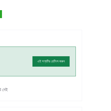
এই পণ্যটির রেটিংস করুন
উ নেই