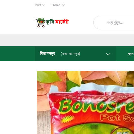
বাংলা
Taka
বিভাগসমূহ
(সবগুলো দেখুন)
হোম