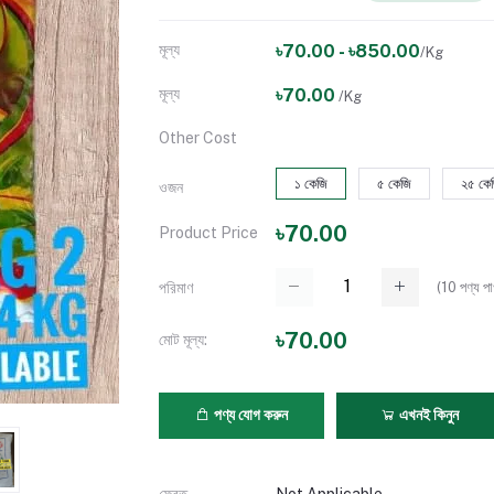
মূল্য
৳70.00 - ৳850.00
/Kg
মূল্য
৳70.00
/Kg
Other Cost
১ কেজি
৫ কেজি
২৫ কে
ওজন
৳70.00
Product Price
(
10
পণ্য পা
পরিমাণ
৳70.00
মোট মূল্য:
পণ্য যোগ করুন
এখনই কিনুন
ফেরত
Not Applicable