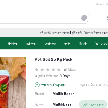
বিক্রেতা হো
কৃষি মার্কেটে আপনাকে স্বাগতম | কৃষি মার্কেট - নিরাপদ ও বিশ্বস্ত কৃষকের ডিজিটাল
বিভাগসমূহ
ব্র্যান্ডসমূহ
দোকানসমূহ
ব্লগস
প্রি বুকিং
Wholes
Pot Soil 25 Kg Pack
(0 রিভিউ)
আনুমানিক শিপিং সময়:
3 Days
পণ্য সম্পর্কে অনুসন্ধান
পছন্দের তালিকায় যোগ করু
Brand
Mallik Bazar
বিক্ৰেতা
Mallikbazar
মেসেজ সেলার