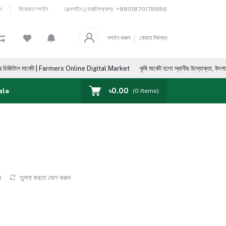
হেল্পলাইন (হোয়াটসঅ্যাপ):
+8801870178888
ন
বিক্রেতা লগইন
লগইন করুন
ক্রেতা নিবন্ধন
 মার্কেট | Farmers Online Digital Market
কৃষি মার্কেট হলো স্থানীয় উদ্যোক্তা, উৎপাদক, ভোক্তা, আম
৳0.00
ale
(
0
Items)
ন
তুলনা করতে যোগ করুন