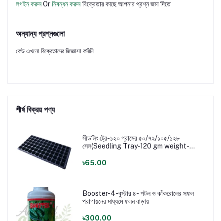
লগইন করুন
Or
নিবন্ধন করুন
বিক্রেতার কাছে আপনার প্রশ্ন জমা দিতে
অন্যান্য প্রশ্নগুলো
কেউ এখনো বিক্রেতাদের জিজ্ঞাসা করিনি
শীর্ষ বিক্রয় পণ্য
সীডলিং ট্রে-১২০ গ্রামের ৫০/৭২/১০৫/১২৮
সেল(Seedling Tray-120 gm weight-
72/108/128 Cell)
৳65.00
Booster-4-বুস্টার ৪- পটল ও কাঁকরোলের সফল
পরাগায়নের মাধ্যমে ফলন বাড়ায়
৳300.00