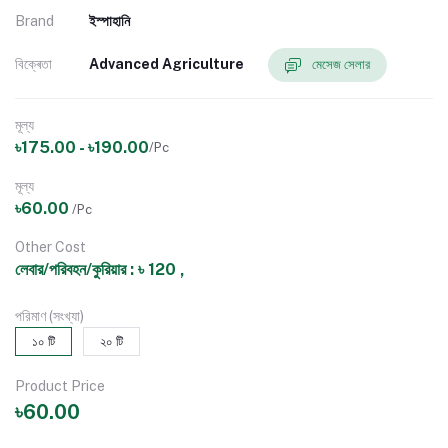
Brand
ইস্পাহানি
বিক্ৰেতা
Advanced Agriculture
মেসেজ সেলার
মূল্য
৳175.00 - ৳190.00
/Pc
মূল্য
৳60.00
/Pc
Other Cost
লেবার/পরিবহন/কুরিয়ার : ৳ 120 ,
পরিমাণ (সংখ্যা)
১০ টি
২০ টি
Product Price
৳60.00