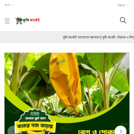
বাংলা
Taka
কৃষি মার্কেটে আপনাকে স্বাগতম | কৃষি মার্কেট - নিরাপদ ও 