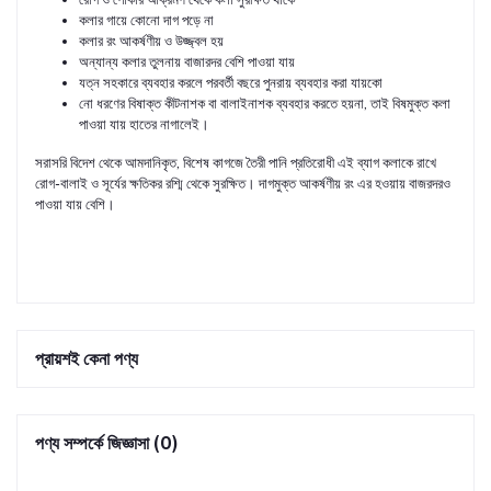
কলার গায়ে কোনো দাগ পড়ে না
কলার রং আকর্ষণীয় ও উজ্জ্বল হয়
অন্যান্য কলার তুলনায় বাজারদর বেশি পাওয়া যায়
যত্ন সহকারে ব্যবহার করলে পরবর্তী বছরে পুনরায় ব্যবহার করা যায়কো
নো ধরণের বিষাক্ত কীটনাশক বা বালাইনাশক ব্যবহার করতে হয়না, তাই বিষমুক্ত কলা
পাওয়া যায় হাতের নাগালেই।
সরাসরি বিদেশ থেকে আমদানিকৃত, বিশেষ কাগজে তৈরী পানি প্রতিরোধী এই ব্যাগ কলাকে রাখে
রোগ-বালাই ও সূর্যের ক্ষতিকর রশ্মি থেকে সুরক্ষিত। দাগমুক্ত আকর্ষণীয় রং এর হওয়ায় বাজরদরও
পাওয়া যায় বেশি।
প্রায়শই কেনা পণ্য
পণ্য সম্পর্কে জিজ্ঞাসা (0)