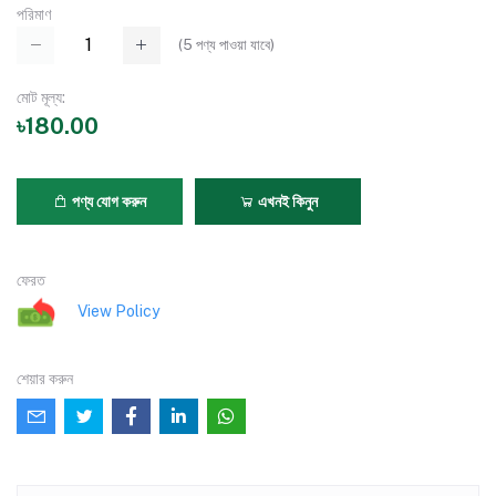
পরিমাণ
(
5
পণ্য পাওয়া যাবে)
মোট মূল্য:
৳180.00
পণ্য যোগ করুন
এখনই কিনুন
ফেরত
View Policy
শেয়ার করুন