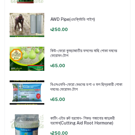
AWD Pipe(এডব্লিউডি পাইপ)
৳250.00
কিউ-ফেরো কুমড়াজাতীয় ফসলের মাছি পোকা দমনের
ফেরোমন টোপ
৳65.00
বিএসএফবি-ফেরো বেগুনের ডগা ও ফল ছিদ্রকারী পোকা
দমনের ফেরোমন টোপ
৳65.00
কাটিং এইড রুট হরমোন- শিকড় গজানোর জাদুকরী
হরমোন(Cutting Aid Root Hormone)
৳250.00