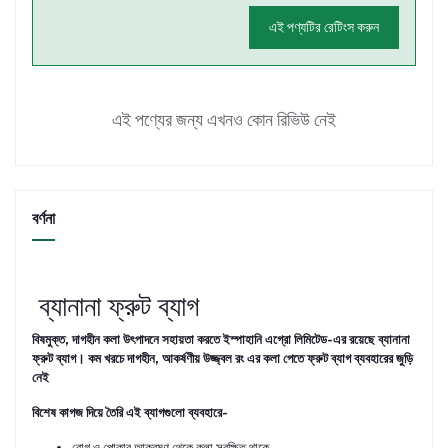
এই পণ্যটির রেটিংস করুন
এই পণ্যের জন্য এখনও কোন রিভিউ নেই
বর্ণনা
ব্যানানা ফ্রুট ব্যাগ
বিষমুক্ত, দাগহীন কলা উৎপাদনে সহায়তা করতে ইস্পাহানি এগ্রো লিমিটেড-এর রয়েছে ব্যানানা
ফ্রুট ব্যাগ। কম খরচে দাগহীন, আকর্ষণীয় উজ্জ্বল রং এর কলা পেতে ফ্রুট ব্যাগ ব্যবহারের জুড়ি
নেই
বিশেষ কাগজ দিয়ে তৈরি এই ব্যাগগুলো ব্যবহারে-
রোগ ও পোকার আক্রমণ থেকে কলা সুরক্ষিত থাকে